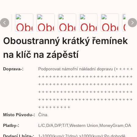
Oboustranný krátký řemínek
na klíč na zápěstí
Doprava-:
Podporovat námořní nákladní dopravu (+ + + + +
+ + + + + + + + + + + + + + + + + + + + + + + + + +
+ + + + + + + + + + + + + + + + + + + + + + + + + +
+ + + + + + + + + + + + + + + + + + + + + + + + + +
+ + + + + + + + + + + + + + + + + + + + + + + + + +
+ + + + + + + + +
Místo Původu-:
Čína
Platby-:
L/C,D/A,D/P,T/T,Western Union,MoneyGram,OA
Dodací Lhůta-:
1-1000(kusy):7(dny),>1000(kusy):Po dohodě