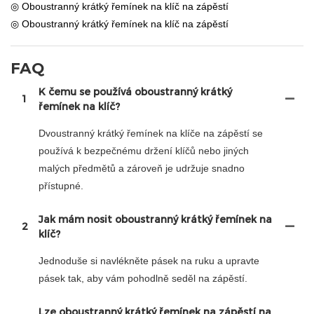
◎ Oboustranný krátký řemínek na klíč na zápěstí
◎ Oboustranný krátký řemínek na klíč na zápěstí
FAQ
K čemu se používá oboustranný krátký
1
řemínek na klíč?
Dvoustranný krátký řemínek na klíče na zápěstí se
používá k bezpečnému držení klíčů nebo jiných
malých předmětů a zároveň je udržuje snadno
přístupné.
Jak mám nosit oboustranný krátký řemínek na
2
klíč?
Jednoduše si navlékněte pásek na ruku a upravte
pásek tak, aby vám pohodlně seděl na zápěstí.
Lze oboustranný krátký řemínek na zápěstí na