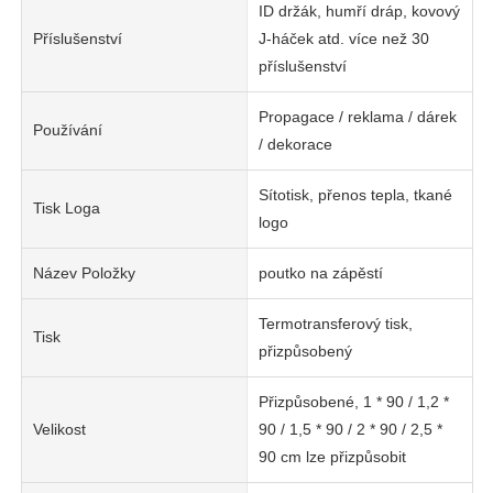
ID držák, humří dráp, kovový
Příslušenství
J-háček atd. více než 30
příslušenství
Propagace / reklama / dárek
Používání
/ dekorace
Sítotisk, přenos tepla, tkané
Tisk Loga
logo
Název Položky
poutko na zápěstí
Termotransferový tisk,
Tisk
přizpůsobený
Přizpůsobené, 1 * 90 / 1,2 *
Velikost
90 / 1,5 * 90 / 2 * 90 / 2,5 *
90 cm lze přizpůsobit