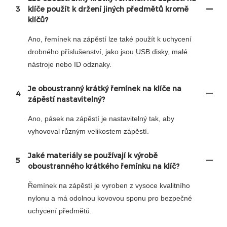
3
klíče použít k držení jiných předmětů kromě
klíčů?
Ano, řemínek na zápěstí lze také použít k uchycení
drobného příslušenství, jako jsou USB disky, malé
nástroje nebo ID odznaky.
Je oboustranný krátký řemínek na klíče na
4
zápěstí nastavitelný?
Ano, pásek na zápěstí je nastavitelný tak, aby
vyhovoval různým velikostem zápěstí.
Jaké materiály se používají k výrobě
5
oboustranného krátkého řemínku na klíč?
Řemínek na zápěstí je vyroben z vysoce kvalitního
nylonu a má odolnou kovovou sponu pro bezpečné
uchycení předmětů.