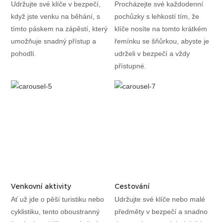
Udržujte své klíče v bezpečí,
Procházejte své každodenní
když jste venku na běhání, s
pochůzky s lehkostí tím, že
tímto páskem na zápěstí, který
klíče nosíte na tomto krátkém
umožňuje snadný přístup a
řemínku se šňůrkou, abyste je
pohodlí.
udrželi v bezpečí a vždy
přístupné.
Venkovní aktivity
Cestování
Ať už jde o pěší turistiku nebo
Udržujte své klíče nebo malé
cyklistiku, tento oboustranný
předměty v bezpečí a snadno