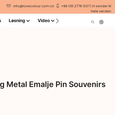
info@lovecolour.com.cn
+86 135 2778 1337 | Vi sender til
hele verden
s
Løsning
Video
ag Metal Emalje Pin Souvenirs