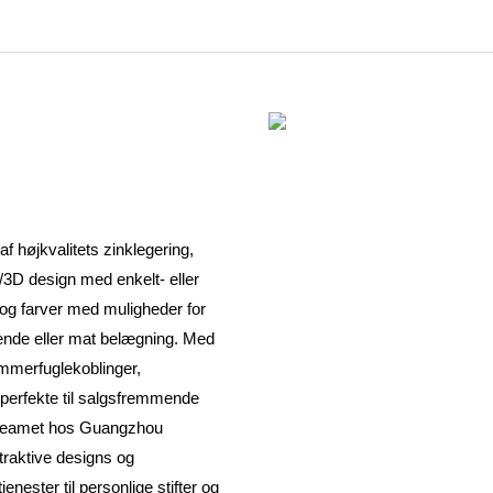
f højkvalitets zinklegering,
/3D design med enkelt- eller
r og farver med muligheder for
nende eller mat belægning. Med
mmerfuglekoblinger,
 perfekte til salgsfremmende
r teamet hos Guangzhou
ttraktive designs og
ester til personlige stifter og