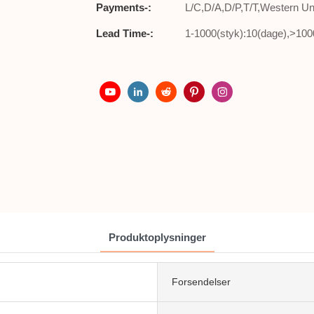
Payments-:
L/C,D/A,D/P,T/T,Western 
Lead Time-:
1-1000(styk):10(dage),>1000
Produktoplysninger
Forsendelser