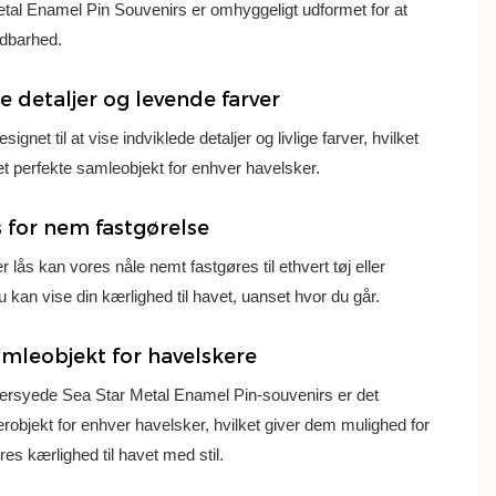
tal Enamel Pin Souvenirs er omhyggeligt udformet for at
ldbarhed.
e detaljer og levende farver
signet til at vise indviklede detaljer og livlige farver, hvilket
et perfekte samleobjekt for enhver havelsker.
s for nem fastgørelse
 lås kan vores nåle nemt fastgøres til ethvert tøj eller
du kan vise din kærlighed til havet, uanset hvor du går.
amleobjekt for havelskere
rsyede Sea Star Metal Enamel Pin-souvenirs er det
robjekt for enhver havelsker, hvilket giver dem mulighed for
res kærlighed til havet med stil.