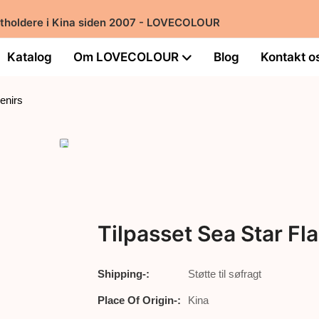
rtholdere i Kina siden 2007 - LOVECOLOUR
Katalog
Om LOVECOLOUR
Blog
Kontakt o
enirs
Tilpasset Sea Star Fl
Shipping-:
Støtte til søfragt
Place Of Origin-:
Kina