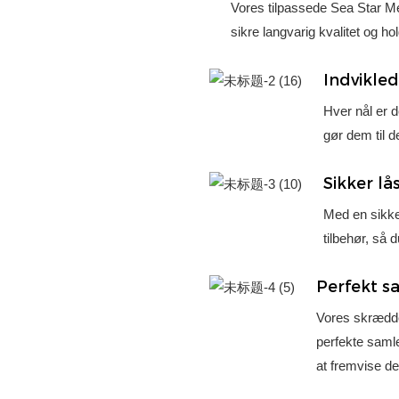
Vores tilpassede Sea Star Me
sikre langvarig kvalitet og ho
Indvikled
Hver nål er de
gør dem til d
Sikker lå
Med en sikker
tilbehør, så 
Perfekt s
Vores skrædde
perfekte samle
at fremvise de