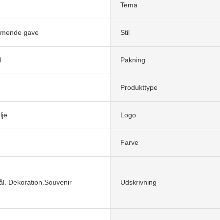
Tema
mmende gave
Stil
l
Pakning
Produkttype
lje
Logo
Farve
l. Dekoration.Souvenir
Udskrivning