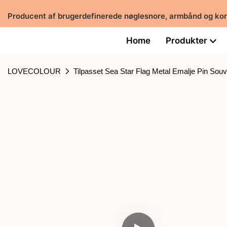
Producent af brugerdefinerede nøglesnore, armbånd og ko
Home
Produkter
LOVECOLOUR
Tilpasset Sea Star Flag Metal Emalje Pin Souv