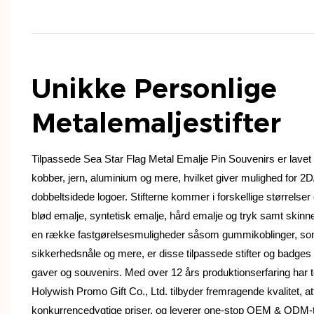
Unikke Personlige
Metalemaljestifter
Tilpassede Sea Star Flag Metal Emalje Pin Souvenirs er lavet a
kobber, jern, aluminium og mere, hvilket giver mulighed for 2D
dobbeltsidede logoer. Stifterne kommer i forskellige størrelse
blød emalje, syntetisk emalje, hård emalje og tryk samt skin
en række fastgørelsesmuligheder såsom gummikoblinger, so
sikkerhedsnåle og mere, er disse tilpassede stifter og badges
gaver og souvenirs. Med over 12 års produktionserfaring ha
Holywish Promo Gift Co., Ltd. tilbyder fremragende kvalitet, a
konkurrencedygtige priser, og leverer one-stop OEM & ODM-tjen