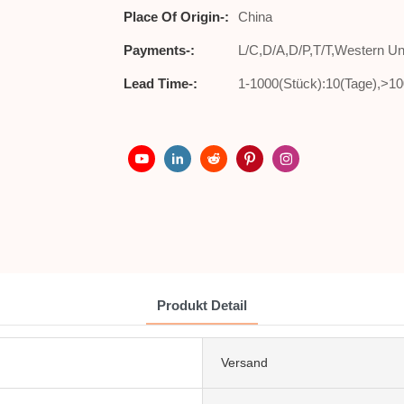
Place Of Origin-:
China
Payments-:
L/C,D/A,D/P,T/T,Western 
Lead Time-:
1-1000(Stück):10(Tage),>10
Produkt Detail
Versand