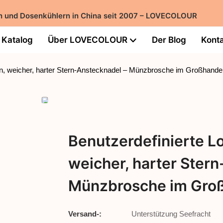
ern und Dosenkühlern in China seit 2007 – LOVECOLOUR
Katalog
Über LOVECOLOUR
Der Blog
Konta
ln, weicher, harter Stern-Anstecknadel – Münzbrosche im Großhande
Benutzerdefinierte L
weicher, harter Ster
Münzbrosche im Gro
Versand-:
Unterstützung Seefracht