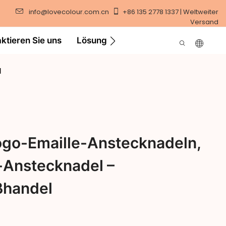
info@lovecolour.com.cn
+86 135 2778 1337 | Weltweiter
Versand
ktieren Sie uns
Lösung
Video
l
ogo-Emaille-Anstecknadeln,
n-Anstecknadel –
ßhandel