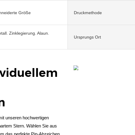
neiderte Größe
Druckmethode
tall. Zinklegierung. Alaun.
Ursprungs Ort
ividuellem
en
 mit unseren hochwertigen
hartem Stern. Wählen Sie aus
 um das perfekte Pin-Abzeichen