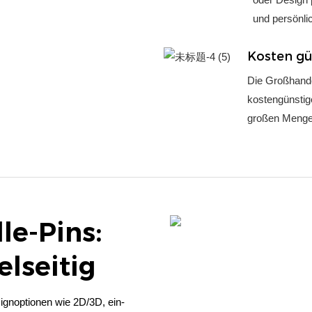
und persönli
Kosten gü
Die Großhande
kostengünstige
großen Mengen
le-Pins:
elseitig
signoptionen wie 2D/3D, ein-