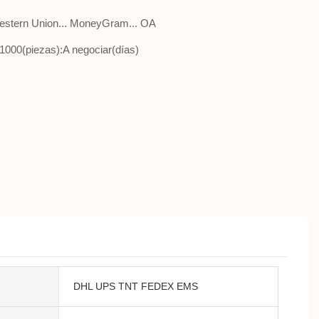
. Western Union... MoneyGram... OA
1000(piezas):A negociar(días)
DHL UPS TNT FEDEX EMS