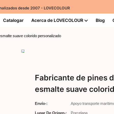
sonalizados desde 2007 - LOVECOLOUR
Catalogar
Acerca de LOVECOLOUR
Blog
esmalte suave colorido personalizado
Fabricante de pines 
esmalte suave colori
Envío-:
Apoyo transporte marítim
Lugar De Origen-:
Porcelana