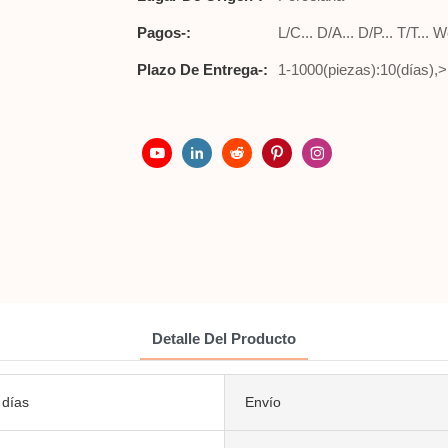
Pagos-:
L/C... D/A... D/P... T/T..
Plazo De Entrega-:
1-1000(piezas):10(días),>
Detalle Del Producto
 días
Envío