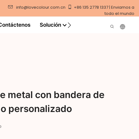
info@lovecolour.com.cn
+86 135 2778 1337 | Enviamos a
todo el mundo
Contáctenos
Solución
Video
de metal con bandera de
do personalizado
o