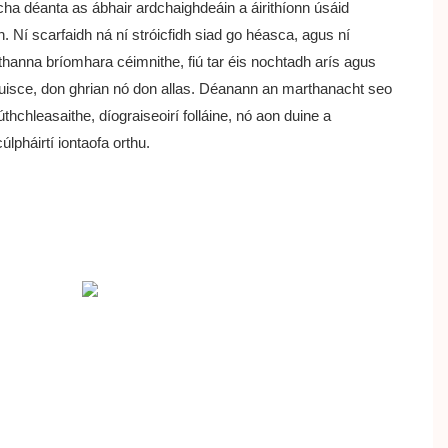
cha déanta as ábhair ardchaighdeáin a áirithíonn úsáid
 Ní scarfaidh ná ní stróicfidh siad go héasca, agus ní
thanna bríomhara céimnithe, fiú tar éis nochtadh arís agus
n uisce, don ghrian nó don allas. Déanann an marthanacht seo
lúthchleasaithe, díograiseoirí folláine, nó aon duine a
úlpháirtí iontaofa orthu.