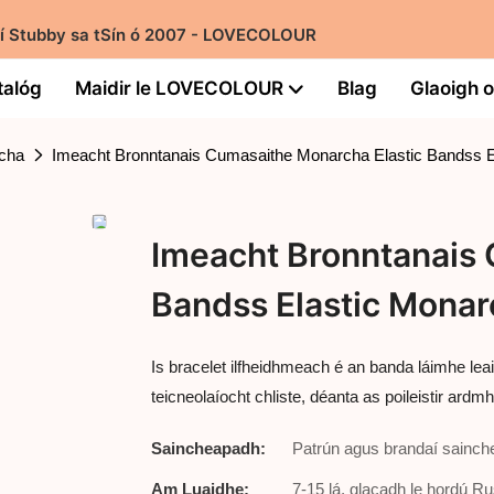
rí Stubby sa tSín ó 2007 - LOVECOLOUR
talóg
Maidir le LOVECOLOUR
Blag
Glaoigh o
acha
Imeacht Bronntanais Cumasaithe Monarcha Elastic Bandss E
Imeacht Bronntanais 
Bandss Elastic Mona
Is bracelet ilfheidhmeach é an banda láimhe 
teicneolaíocht chliste, déanta as poileistir ard
Saincheapadh:
Patrún agus brandaí sainche
Am Luaidhe:
7-15 lá, glacadh le hordú R