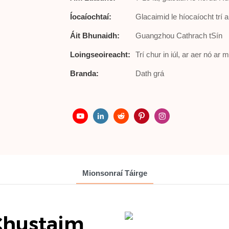
Íocaíochtaí:
Glacaimid le híocaíocht trí a
Áit Bhunaidh:
Guangzhou Cathrach tSín
Loingseoireacht:
Trí chur in iúl, ar aer nó ar
Branda:
Dath grá
Mionsonraí Táirge
Chustaim