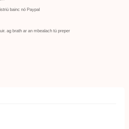
istriú bainc nó Paypal
 muir. ag brath ar an mbealach tú preper