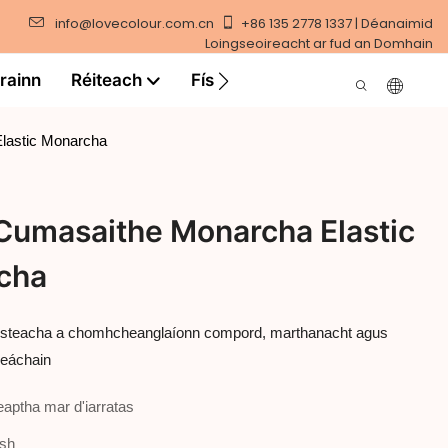
info@lovecolour.com.cn
+86 135 2778 1337 | Déanaimid
Loingseoireacht ar fud an Domhain
rainn
Réiteach
Físeán
lastic Monarcha
Cumasaithe Monarcha Elastic
rcha
leaisteacha a chomhcheanglaíonn compord, marthanacht agus
mheáchain
aptha mar d'iarratas
ush