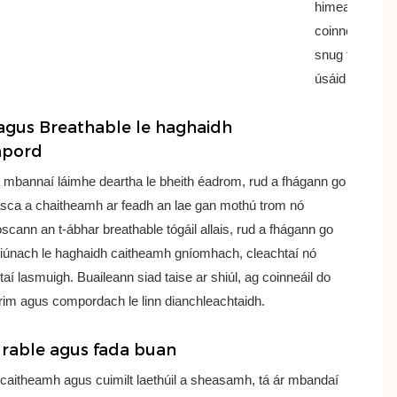
himeacht ama
coinneáil a oi
snug fiú tar éi
úsáid go minic
gus Breathable le haghaidh
pord
a mbannaí láimhe deartha le bheith éadrom, rud a fhágann go
éasca a chaitheamh ar feadh an lae gan mothú trom nó
scann an t-ábhar breathable tógáil allais, rud a fhágann go
oiriúnach le haghaidh caitheamh gníomhach, cleachtaí nó
í lasmuigh. Buaileann siad taise ar shiúl, ag coinneáil do
irim agus compordach le linn dianchleachtaidh.
rable agus fada buan
caitheamh agus cuimilt laethúil a sheasamh, tá ár mbandaí