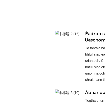
Éadrom a
Uaschom
Tá fabraic n
bhfuil siad 
sriantach. Co
bhfuil siad 
gníomhaíochta
chraiceann t
Ábhar du
Tógtha chun 