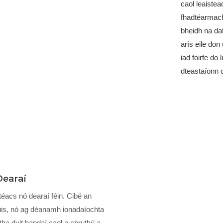
caol leaistea
fhadtéarmach.
bheidh na da
arís eile do
iad foirfe do 
dteastaíonn c
Dearaí
téacs nó dearaí féin. Cibé an
cúis, nó ag déanamh ionadaíochta
ha duit bandaí caol a chruthú a