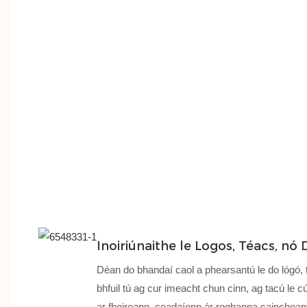
Inoiriúnaithe le Logos, Téacs, nó 
Déan do bhandaí caol a phearsantú le do lógó, 
bhfuil tú ag cur imeacht chun cinn, ag tacú le 
ar fhoireann, ceadaíonn ár roghanna saincheapt