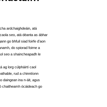
acha ardchaighdeáin, atá
 caola seo, atá déanta as ábhar
nn go bhfuil siad foirfe d'aon
éanamh, do spiorad foirne a
caol seo a shaincheapadh le
á ag lorg cúlpháirtí caol
athable, rud a chinntíonn
o daingean ina n-áit, agus
, ó chaitheamh ócáideach go