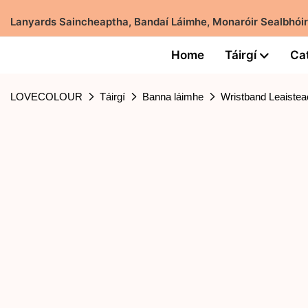
Lanyards Saincheaptha, Bandaí Láimhe, Monaróir Sealbhói
Home
Táirgí
Ca
LOVECOLOUR
Táirgí
Banna láimhe
Wristband Leaiste