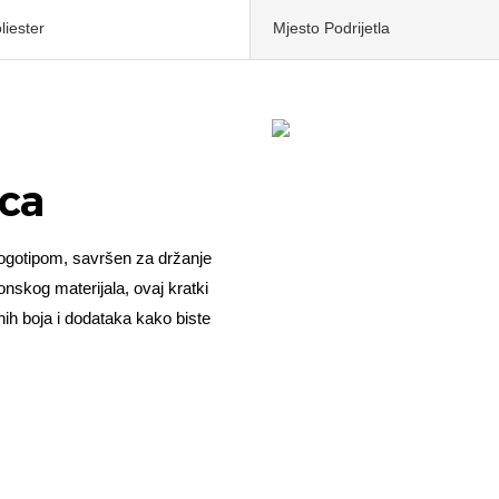
liester
Mjesto Podrijetla
ica
logotipom, savršen za držanje
onskog materijala, ovaj kratki
znih boja i dodataka kako biste