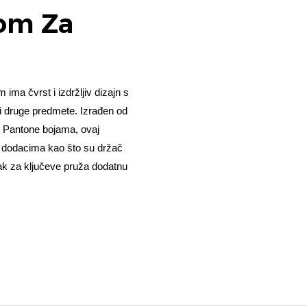
kom Za
ima čvrst i izdržljiv dizajn s
i druge predmete. Izrađen od
m Pantone bojama, ovaj
 S dodacima kao što su držač
sak za ključeve pruža dodatnu