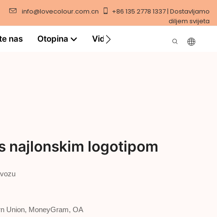
info@lovecolour.com.cn
+86 135 2778 1337 | Dostavljamo
diljem svijeta
te nas
Otopina
Video
 s najlonskim logotipom
evozu
tern Union, MoneyGram, OA