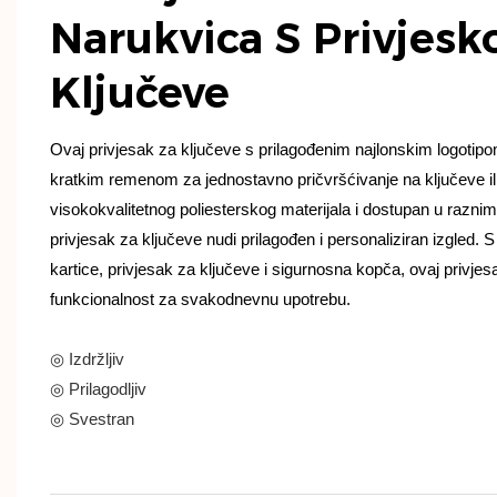
Narukvica S Privjes
Ključeve
Ovaj privjesak za ključeve s prilagođenim najlonskim logotipom 
kratkim remenom za jednostavno pričvršćivanje na ključeve il
visokokvalitetnog poliesterskog materijala i dostupan u razni
privjesak za ključeve nudi prilagođen i personaliziran izgled.
kartice, privjesak za ključeve i sigurnosna kopča, ovaj privje
funkcionalnost za svakodnevnu upotrebu.
◎ Izdržljiv
◎ Prilagodljiv
◎ Svestran