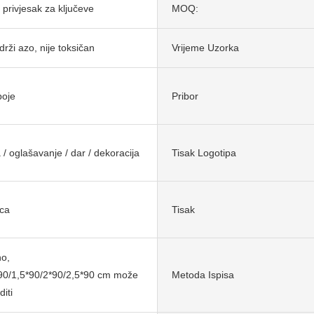
 privjesak za ključeve
MOQ:
rži azo, nije toksičan
Vrijeme Uzorka
boje
Pribor
/ oglašavanje / dar / dekoracija
Tisak Logotipa
ica
Tisak
o,
90/1,5*90/2*90/2,5*90 cm može
Metoda Ispisa
diti