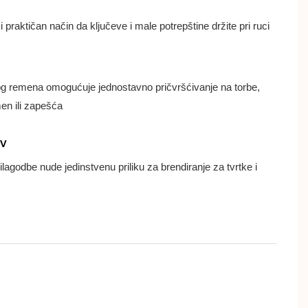
i praktičan način da ključeve i male potrepštine držite pri ruci
og remena omogućuje jednostavno pričvršćivanje na torbe,
n ili zapešća
iv
lagodbe nude jedinstvenu priliku za brendiranje za tvrtke i