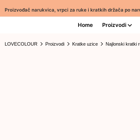
Proizvođač narukvica, vrpci za ruke i kratkih držača po n
Home
Proizvodi
LOVECOLOUR
Proizvodi
Kratke uzice
Najlonski kratki