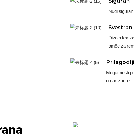
Siguran
Nudi siguran 
Svestran
Dizajn kratk
omče za reme
Prilagodlj
Mogućnosti pri
organizacije
irana