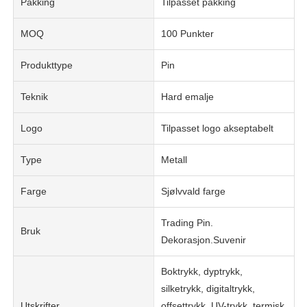
Pakking
Tilpasset pakking
MOQ
100 Punkter
Produkttype
Pin
Teknik
Hard emalje
Logo
Tilpasset logo akseptabelt
Type
Metall
Farge
Sjølvvald farge
Trading Pin.
Bruk
Dekorasjon.Suvenir
Boktrykk, dyptrykk,
silketrykk, digitaltrykk,
Utskrifter
offsettrykk, UV-trykk, termisk