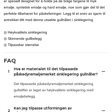
er spesielt designet for å holde på de livlige fargene til myk
emalje, syntetisk emalje og hard emalje, noe som gjør det til det
perfekte tilbehøret for påskefeiringer. Legg til et snev av sjarm til
antrekket ditt med denne utsøkte gullnålen i sinklegering.
◎ Høykvalitets sinklegering
◎ Skinnende gullbelegg
◎ Tilpassbar størrelse
FAQ
Hva er materialet til det tilpassede
1
påskedyremaljemerket sinklegering gullnåler?
Det tilpassede påskedyremaljemerket sinklegering
gullstifter er laget av høykvalitets sinklegering med
emaljebelegg.
Kan jeg tilpasse utformingen av
2