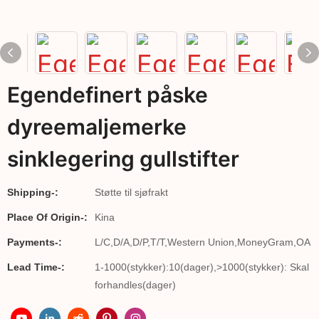
Egendefinert påske
dyreemaljemerke
sinklegering gullstifter
Shipping-:
Støtte til sjøfrakt
Place Of Origin-:
Kina
Payments-:
L/C,D/A,D/P,T/T,Western Union,MoneyGram,OA
Lead Time-:
1-1000(stykker):10(dager),>1000(stykker): Skal
forhandles(dager)