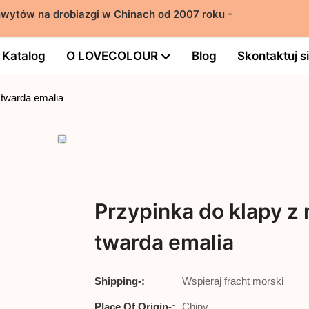
wytów na drobiazgi w Chinach od 2007 roku -
Katalog
O LOVECOLOUR
Blog
Skontaktuj s
 twarda emalia
Przypinka do klapy z
twarda emalia
Shipping-:
Wspieraj fracht morski
Place Of Origin-:
Chiny