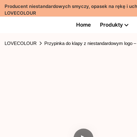
Producent niestandardowych smyczy, opasek na rękę i uch
LOVECOLOUR
Home
Produkty
LOVECOLOUR
Przypinka do klapy z niestandardowym logo –