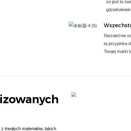
że ​​jest to 
gdziekolwiek
Wszechstr
Niezależnie od
ta przypinka 
Twojej marki l
lizowanych
z trwałych materiałów, takich