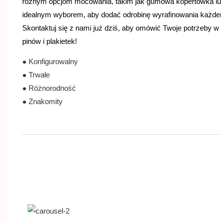
różnym opcjom mocowania, takim jak gumowa kopertówka lub b
idealnym wyborem, aby dodać odrobinę wyrafinowania każdem
Skontaktuj się z nami już dziś, aby omówić Twoje potrzeby 
pinów i plakietek!
● Konfigurowalny
● Trwałe
● Różnorodność
● Znakomity