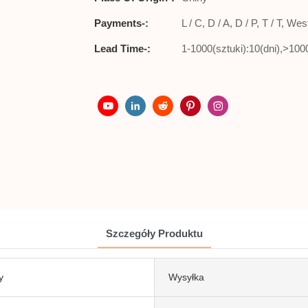
Payments-:
L / C, D / A, D / P, T / T,
Lead Time-:
1-1000(sztuki):10(dni),>100
Szczegóły Produktu
y
Wysyłka