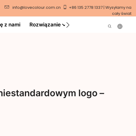
info@lovecolour.com.cn
+86 135 2778 1337 | Wysyłamy na
cały świat
ię z nami
Rozwiązanie
Wideo
 niestandardowym logo –