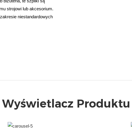
iżuteria, te szpilki są
u strojowi lub akcesorium.
w zakresie niestandardowych
Wyświetlacz Produktu