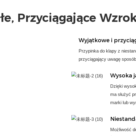
e, Przyciągające Wzro
Wyjątkowe i przycią
Przypinka do klapy z niesta
przyciągający uwagę sposób 
Wysoka j
Dzięki wysoki
ma służyć pr
marki lub wy
Niestand
Możliwość do