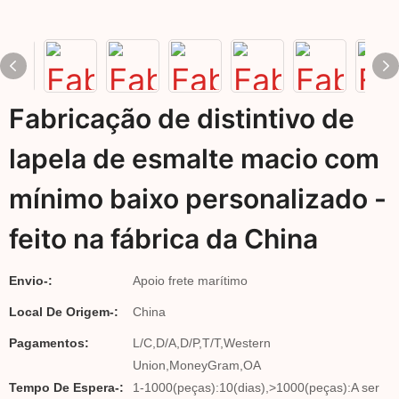
Fabricação de distintivo de
lapela de esmalte macio com
mínimo baixo personalizado -
feito na fábrica da China
Envio-:
Apoio frete marítimo
Local De Origem-:
China
Pagamentos:
L/C,D/A,D/P,T/T,Western
Union,MoneyGram,OA
Tempo De Espera-:
1-1000(peças):10(dias),>1000(peças):A ser