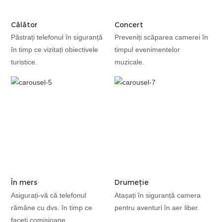
Călător
Concert
Păstrați telefonul în siguranță
Preveniți scăparea camerei în
în timp ce vizitați obiectivele
timpul evenimentelor
turistice.
muzicale.
În mers
Drumeție
Asigurați-vă că telefonul
Atașați în siguranță camera
rămâne cu dvs. în timp ce
pentru aventuri în aer liber.
faceți comisioane.