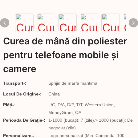
Curea de mână din poliester
pentru telefoane mobile și
camere
Transport-:
Sprijin de marfă maritimă
Locul De Origine-:
China
Plăți-:
L/C, D/A, D/P, T/T, Western Union,
MoneyGram, OA
Perioada De Graţie-:
1-1000 (bucați): 7 (zile),> 1000 (bucați): De
negociat (zile)
Personalizare-:
Logo personalizat (Min. Comanda: 100