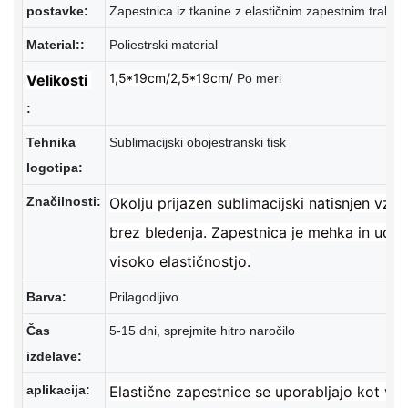
postavke:
Material::
Poliestrski material
1,5*19cm/2,5*19cm/
Velikosti
Po meri
:
Tehnika
Sublimacijski obojestranski tisk
logotipa:
Značilnosti:
Okolju prijazen sublimacijski natisnjen vzor
brez bledenja. Zapestnica je mehka in udob
visoko elastičnostjo.
Barva:
Prilagodljivo
Čas
5-15 dni, sprejmite hitro naročilo
izdelave:
aplikacija:
Elastične zapestnice se uporabljajo kot vst