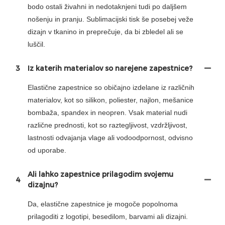
bodo ostali živahni in nedotaknjeni tudi po daljšem
nošenju in pranju. Sublimacijski tisk še posebej veže
dizajn v tkanino in preprečuje, da bi zbledel ali se
luščil.
3
Iz katerih materialov so narejene zapestnice?
Elastične zapestnice so običajno izdelane iz različnih
materialov, kot so silikon, poliester, najlon, mešanice
bombaža, spandex in neopren. Vsak material nudi
različne prednosti, kot so raztegljivost, vzdržljivost,
lastnosti odvajanja vlage ali vodoodpornost, odvisno
od uporabe.
Ali lahko zapestnice prilagodim svojemu
4
dizajnu?
Da, elastične zapestnice je mogoče popolnoma
prilagoditi z logotipi, besedilom, barvami ali dizajni.