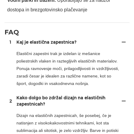
Vodni parki in bazeni:
Uporabljajo se za nadzor
dostopa in brezgotovinsko plačevanje
FAQ
1
Kaj je elastična zapestnica?
Elastični zapestni trak je izdelan iz mešanice
poliestrskih vlaken in raztegljivih elastičnih materialov.
Ponuja ravnovesje moči, prilagodljivosti in vzdržljivosti,
zaradi česar je idealen za različne namene, kot so
šport, dogodki in vsakodnevna nošnja.
Kako dolgo bo zdržal dizajn na elastičnih
2
zapestnicah?
Dizajn na elastičnih zapestnicah, še posebej, če je
natisnjen z visokokakovostnimi tehnikami, kot sta
sublimacija ali sitotisk, je zelo vzdržljiv. Barve in potiski