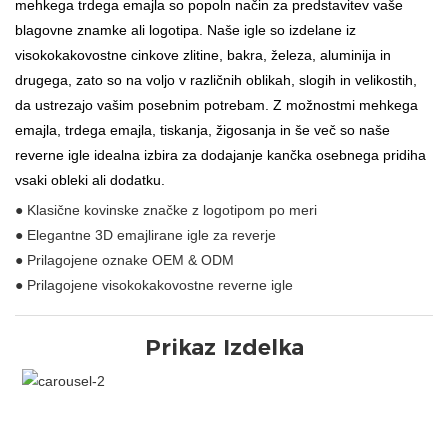
mehkega trdega emajla so popoln način za predstavitev vaše
blagovne znamke ali logotipa. Naše igle so izdelane iz
visokokakovostne cinkove zlitine, bakra, železa, aluminija in
drugega, zato so na voljo v različnih oblikah, slogih in velikostih,
da ustrezajo vašim posebnim potrebam. Z možnostmi mehkega
emajla, trdega emajla, tiskanja, žigosanja in še več so naše
reverne igle idealna izbira za dodajanje kančka osebnega pridiha
vsaki obleki ali dodatku.
● Klasične kovinske značke z logotipom po meri
● Elegantne 3D emajlirane igle za reverje
● Prilagojene oznake OEM & ODM
● Prilagojene visokokakovostne reverne igle
Prikaz Izdelka