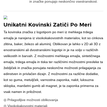
in značke ponujajo neskončno vsestranskost.
Unikatni Kovinski Zatiči Po Meri
Ta kovinska značka z logotipom po meri iz mehkega trdega
emajla je narejena iz visokokakovostnih materialov, kot so cinkova
zlitina, baker, železo ali aluminij. Oblikovan je lahko v 2D ali 3D z
enostranskimi ali dvostranskimi logotipi in je na voljo v različnih
velikostih in barvah. Z možnostmi mehkega emajla, sintetičnega
emajla, trdega emajla in tiska ter različnimi možnostmi prevleke ta
žebljiček in značka ponujata neskončne možnosti prilagajanja za
edinstven in privlačen dizajn. Z možnostmi za različne dodatke,
kot so guma, metuljček, varnostna zaponka, nakit, luksuzna
sklopka, manšetni gumb ali magnet, je ta zaponka primerna za
vsak namen in priložnost.
◎ Prilagodljive možnosti oblikovanja
◎ Visokokakovostni materiali