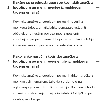
Kakšne so prednosti uporabe kovinskih značk z
3
logotipom po meri, reverjev iz mehkega
trdega emajla?
Kovinske značke z logotipom po meri, reverji iz
mehkega trdega emajla lahko pomagajo ustvariti
občutek enotnosti in ponosa med zaposlenimi,
spodbujajo prepoznavnost blagovne znamke in služijo
kot edinstveno in privlačno marketinško orodje.
Kako lahko naročim kovinske značke z
4
logotipom po meri, reverne igle iz mehkega
trdega emajla?
Kovinske značke z logotipom po meri lahko naročite z
mehkim trdim emajlom, tako da se obrnete na
uglednega proizvajalca ali dobavitelja. Sodelovali bodo
z vami pri ustvarjanju dizajna in izdelavi žebljičkov po
vaših specifikacijah.