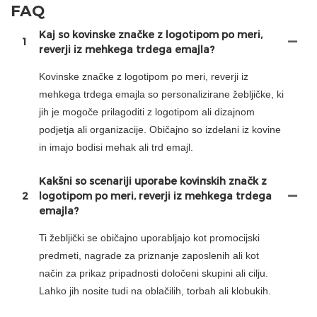
FAQ
Kaj so kovinske značke z logotipom po meri,
1
reverji iz mehkega trdega emajla?
Kovinske značke z logotipom po meri, reverji iz
mehkega trdega emajla so personalizirane žebljičke, ki
jih je mogoče prilagoditi z logotipom ali dizajnom
podjetja ali organizacije. Običajno so izdelani iz kovine
in imajo bodisi mehak ali trd emajl.
Kakšni so scenariji uporabe kovinskih značk z
2
logotipom po meri, reverji iz mehkega trdega
emajla?
Ti žebljički se običajno uporabljajo kot promocijski
predmeti, nagrade za priznanje zaposlenih ali kot
način za prikaz pripadnosti določeni skupini ali cilju.
Lahko jih nosite tudi na oblačilih, torbah ali klobukih.