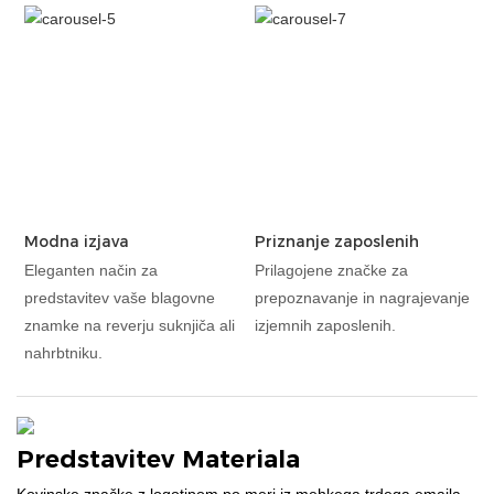
Modna izjava
Priznanje zaposlenih
Eleganten način za
Prilagojene značke za
predstavitev vaše blagovne
prepoznavanje in nagrajevanje
znamke na reverju suknjiča ali
izjemnih zaposlenih.
nahrbtniku.
Predstavitev Materiala
Kovinske značke z logotipom po meri iz mehkega trdega emajla