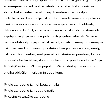
so narejene iz visokokakovostnih materialov, kot so cinkova
zlitina, baker, železo in aluminij. Ti materiali zagotavljajo
vzdržljivost in dolgo življenjsko dobo, zaradi česar so popolni za
vsakodnevno uporabo. Zatiči so na voljo v različnih oblikah,
vključno z 2D in 3D, z možnostmi enostranskih ali dvostranskih
logotipov in jih je mogoče prilagoditi poljubni velikosti. Možnosti
barvne obrti vključujejo mehak emajl, sintetični emajl, trdi emajl in
tisk, medtem ko možnosti prevleke obsegajo sijoče zlato, nikelj,
rožnato zlato, srebro, mat prevleko in starinsko prevleko, kar vam
omogoča široko izbiro, da vam ustreza vaš poseben slog in želje.
Te žebljičke in značke so popoln način za dodajanje osebnega
pridiha oblačilom, torbam in dodatkom.
◎ Igle za reverje iz mehkega emajla
◎ Igle za reverje iz trdega emajla
◎ Kovinske značke za reverje