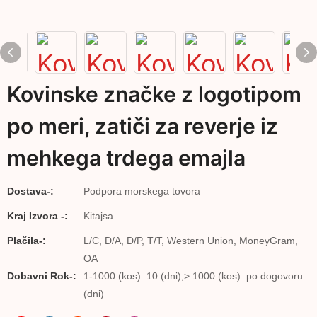
Kovinske značke z logotipom
po meri, zatiči za reverje iz
mehkega trdega emajla
Dostava-:
Podpora morskega tovora
Kraj Izvora -:
Kitajsa
Plačila-:
L/C, D/A, D/P, T/T, Western Union, MoneyGram,
OA
Dobavni Rok-:
1-1000 (kos): 10 (dni),> 1000 (kos): po dogovoru
(dni)