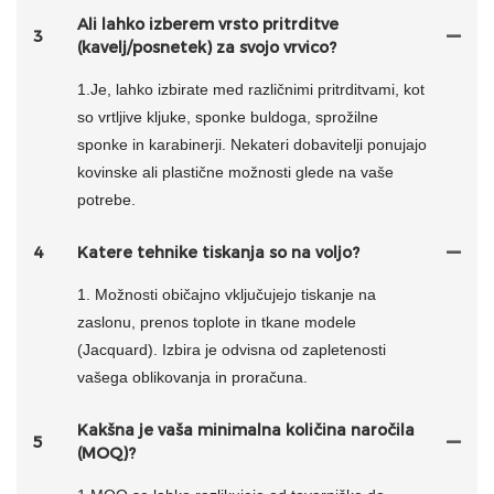
Ali lahko izberem vrsto pritrditve
3
(kavelj/posnetek) za svojo vrvico?
1.Je, lahko izbirate med različnimi pritrditvami, kot
so vrtljive kljuke, sponke buldoga, sprožilne
sponke in karabinerji. Nekateri dobavitelji ponujajo
kovinske ali plastične možnosti glede na vaše
potrebe.
4
Katere tehnike tiskanja so na voljo?
1. Možnosti običajno vključujejo tiskanje na
zaslonu, prenos toplote in tkane modele
(Jacquard). Izbira je odvisna od zapletenosti
vašega oblikovanja in proračuna.
Kakšna je vaša minimalna količina naročila
5
(MOQ)?