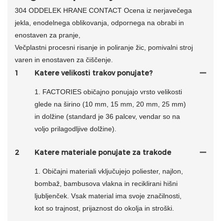
304 ODDELEK HRANE CONTACT Ocena iz nerjavečega
jekla, enodelnega oblikovanja, odpornega na obrabi in
enostaven za pranje,
Večplastni procesni risanje in poliranje žic, pomivalni stroj
varen in enostaven za čiščenje.
1
Katere velikosti trakov ponujate?
1. FACTORIES običajno ponujajo vrsto velikosti
glede na širino (10 mm, 15 mm, 20 mm, 25 mm)
in dolžine (standard je 36 palcev, vendar so na
voljo prilagodljive dolžine).
2
Katere materiale ponujate za trakode
1. Običajni materiali vključujejo poliester, najlon,
bombaž, bambusova vlakna in reciklirani hišni
ljubljenček. Vsak material ima svoje značilnosti,
kot so trajnost, prijaznost do okolja in stroški.