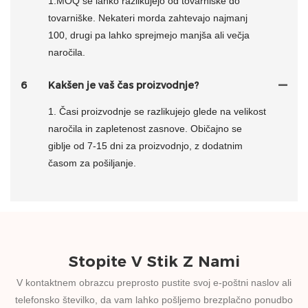
1.MOQ se lahko razlikujejo od tovarniške do
tovarniške. Nekateri morda zahtevajo najmanj
100, drugi pa lahko sprejmejo manjša ali večja
naročila.
6
Kakšen je vaš čas proizvodnje?
1. Časi proizvodnje se razlikujejo glede na velikost
naročila in zapletenost zasnove. Običajno se
giblje od 7-15 dni za proizvodnjo, z dodatnim
časom za pošiljanje.
Stopite V Stik Z Nami
V kontaktnem obrazcu preprosto pustite svoj e-poštni naslov ali
telefonsko številko, da vam lahko pošljemo brezplačno ponudbo