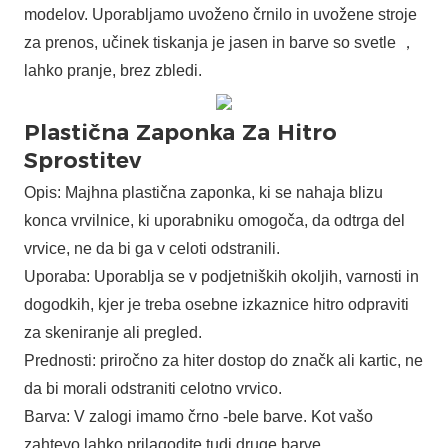
modelov. Uporabljamo uvoženo črnilo in uvožene stroje
za prenos, učinek tiskanja je jasen in barve so svetle ，
lahko pranje, brez zbledi.
Plastična Zaponka Za Hitro
Sprostitev
Opis: Majhna plastična zaponka, ki se nahaja blizu
konca vrvilnice, ki uporabniku omogoča, da odtrga del
vrvice, ne da bi ga v celoti odstranili.
Uporaba: Uporablja se v podjetniških okoljih, varnosti in
dogodkih, kjer je treba osebne izkaznice hitro odpraviti
za skeniranje ali pregled.
Prednosti: priročno za hiter dostop do značk ali kartic, ne
da bi morali odstraniti celotno vrvico.
Barva: V zalogi imamo črno -bele barve. Kot vašo
zahtevo lahko prilagodite tudi druge barve.