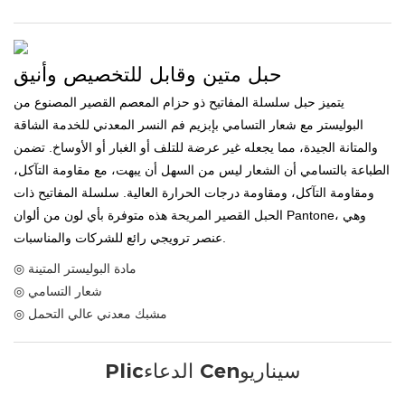
حبل متين وقابل للتخصيص وأنيق
يتميز حبل سلسلة المفاتيح ذو حزام المعصم القصير المصنوع من
البوليستر مع شعار التسامي بإبزيم فم النسر المعدني للخدمة الشاقة
والمتانة الجيدة، مما يجعله غير عرضة للتلف أو الغبار أو الأوساخ. تضمن
الطباعة بالتسامي أن الشعار ليس من السهل أن يبهت، مع مقاومة التآكل،
ومقاومة التآكل، ومقاومة درجات الحرارة العالية. سلسلة المفاتيح ذات
الحبل القصير المريحة هذه متوفرة بأي لون من ألوان Pantone، وهي
عنصر ترويجي رائع للشركات والمناسبات.
◎ مادة البوليستر المتينة
◎ شعار التسامي
◎ مشبك معدني عالي التحمل
Plicالدعاء Cenسيناريو