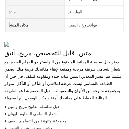
البوليستر
مادة
قوانغدونغ ، الصين
مكان المنشأ
متين، قابل للتخصيص، مريح، أنيق
يوفر حبل سلسلة المفاتيح المصنوع من البوليستر ذو الحزام القصير مع
شعار التسامي طريقة مريحة وممتعة لإبقاء مفاتيحك قريبة منك. يضمن
مشبك فم النسر المعدني المتين متانة جيدة ومقاومة للتلف، في حين أن
الطباعة بالتسامي ليست عرضة للتلاشي أو التآكل أو التآكل. متوفر
بمجموعة متنوعة من الألوان والتصميمات، حبل المعصم هذا هو الطريقة
المثالية للحفاظ على مفاتيحك آمنة ويمكن الوصول إليها بسهولة.
● حبل سلسلة مفاتيح مريح ومتين
● شعار التسامي المقاوم للبهتان
● مجموعة متنوعة من التصاميم لطيف
● مشبك معدني شديد التحمل