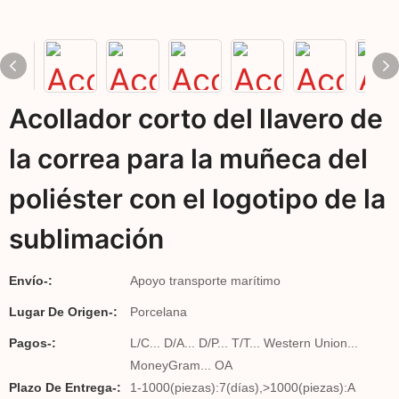
Acollador corto del llavero de
la correa para la muñeca del
poliéster con el logotipo de la
sublimación
Envío-:
Apoyo transporte marítimo
Lugar De Origen-:
Porcelana
Pagos-:
L/C... D/A... D/P... T/T... Western Union...
MoneyGram... OA
Plazo De Entrega-:
1-1000(piezas):7(días),>1000(piezas):A