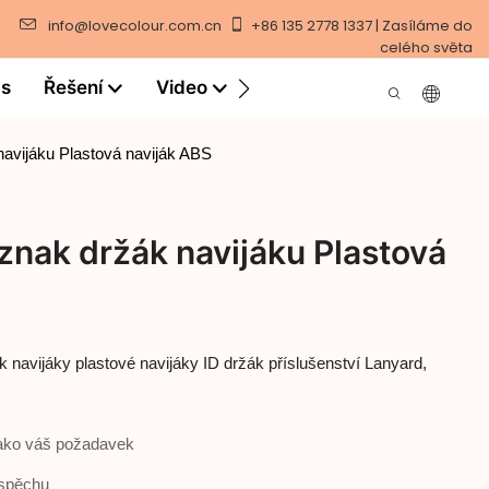
info@lovecolour.com.cn
+86 135 2778 1337 | Zasíláme do
celého světa
ás
Řešení
Video
navijáku Plastová naviják ABS
znak držák navijáku Plastová
k navijáky plastové navijáky ID držák příslušenství Lanyard,
jako váš požadavek
 spěchu