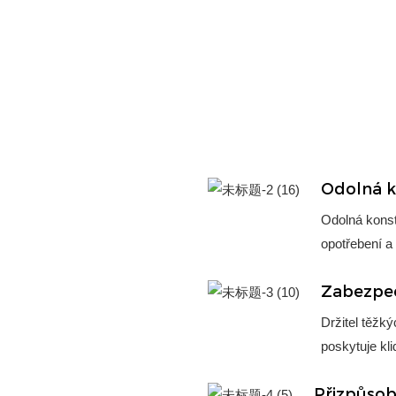
Odolná k
Odolná konst
opotřebení a
Zabezpeč
Držitel těžk
poskytuje kl
Přizpůsobi