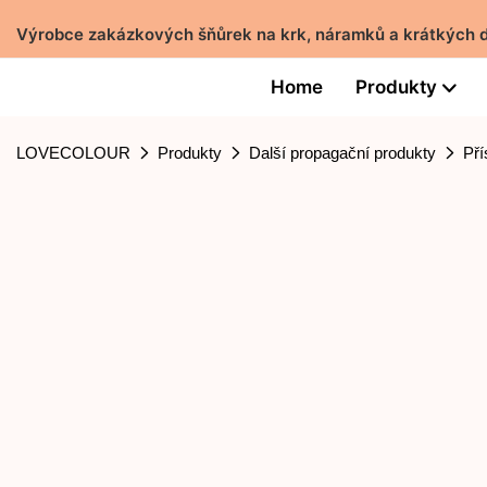
Výrobce zakázkových šňůrek na krk, náramků a krátkých 
Home
Produkty
LOVECOLOUR
Produkty
Další propagační produkty
Pří