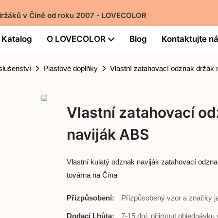
držáků v Číně od roku 2007 - LOVECOLOR
Katalog
O LOVECOLOR
Blog
Kontaktujte n
slušenství
Plastové doplňky
Vlastní zatahovací odznak držák 
Vlastní zatahovací od
naviják ABS
Vlastní kulatý odznak naviják zatahovací odzna
továrna na Čína
Přizpůsobení:
Přizpůsobený vzor a značky 
Dodací Lhůta:
7-15 dní, přijmout objednávku