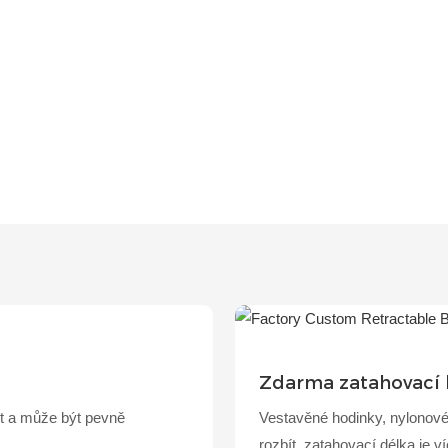
Zdarma zatahovací 
it a může být pevně
Vestavěné hodinky, nylonové
rozbít, zatahovací délka je 