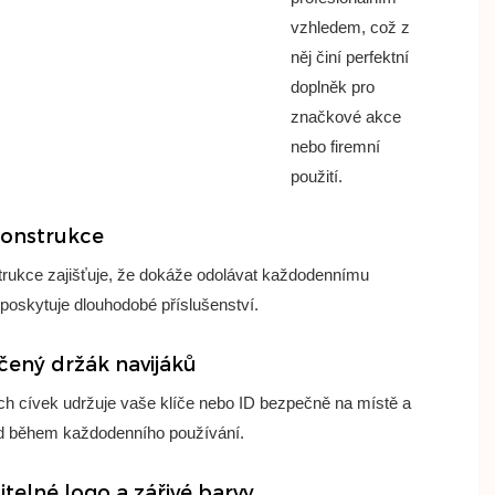
vzhledem, což z
něj činí perfektní
doplněk pro
značkové akce
nebo firemní
použití.
onstrukce
rukce zajišťuje, že dokáže odolávat každodennímu
 poskytuje dlouhodobé příslušenství.
ený držák navijáků
ých cívek udržuje vaše klíče nebo ID bezpečně na místě a
id během každodenního používání.
telné logo a zářivé barvy