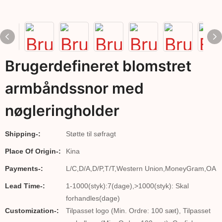
Brugerdefineret blomstret
armbåndssnor med
nøgleringholder
Shipping-:
Støtte til søfragt
Place Of Origin-:
Kina
Payments-:
L/C,D/A,D/P,T/T,Western Union,MoneyGram,OA
Lead Time-:
1-1000(styk):7(dage),>1000(styk): Skal
forhandles(dage)
Customization-:
Tilpasset logo (Min. Ordre: 100 sæt), Tilpasset