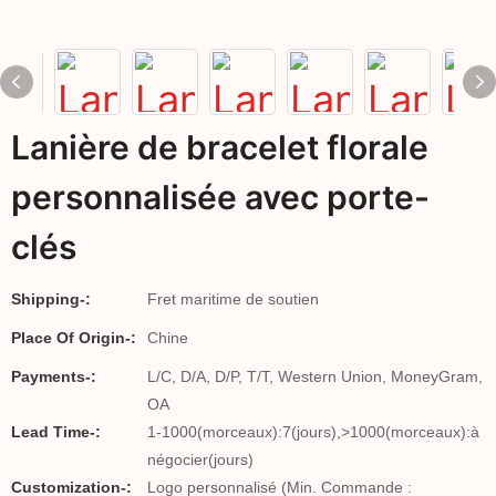
Lanière de bracelet florale
personnalisée avec porte-
clés
Shipping-:
Fret maritime de soutien
Place Of Origin-:
Chine
Payments-:
L/C, D/A, D/P, T/T, Western Union, MoneyGram,
OA
Lead Time-:
1-1000(morceaux):7(jours),>1000(morceaux):à
négocier(jours)
Customization-:
Logo personnalisé (Min. Commande :