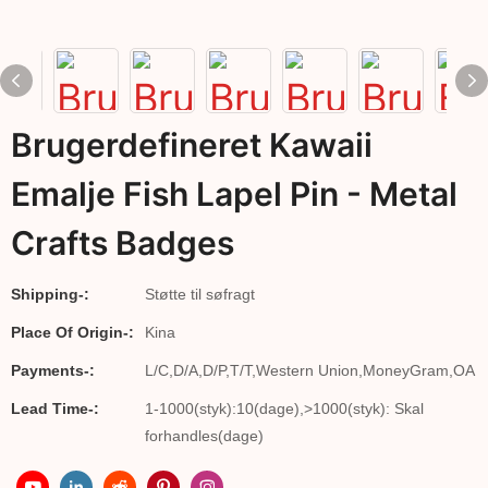
Brugerdefineret Kawaii
Emalje Fish Lapel Pin - Metal
Crafts Badges
Shipping-:
Støtte til søfragt
Place Of Origin-:
Kina
Payments-:
L/C,D/A,D/P,T/T,Western Union,MoneyGram,OA
Lead Time-:
1-1000(styk):10(dage),>1000(styk): Skal
forhandles(dage)