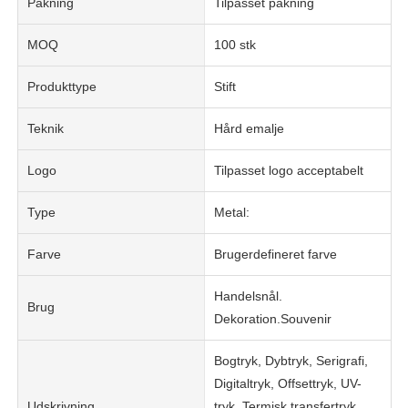
Pakning
Tilpasset pakning
MOQ
100 stk
Produkttype
Stift
Teknik
Hård emalje
Logo
Tilpasset logo acceptabelt
Type
Metal:
Farve
Brugerdefineret farve
Handelsnål.
Brug
Dekoration.Souvenir
Bogtryk, Dybtryk, Serigrafi,
Digitaltryk, Offsettryk, UV-
Udskrivning
tryk, Termisk transfertryk,