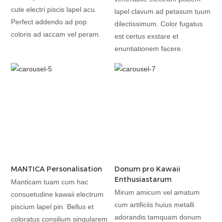
cute electri piscis lapel acu.
lapel clavum ad petasum tuum
Perfect addendo ad pop
dilectissimum. Color fugatus
coloris ad iaccam vel peram.
est certus exstare et
enuntiationem facere.
MANTICA Personalisation
Donum pro Kawaii
Enthusiastarum
Manticam tuam cum hac
Mirum amicum vel amatum
consuetudine kawaii electrum
cum artificiis huius metalli
piscium lapel pin. Bellus et
adorandis tamquam donum
coloratus consilium singularem