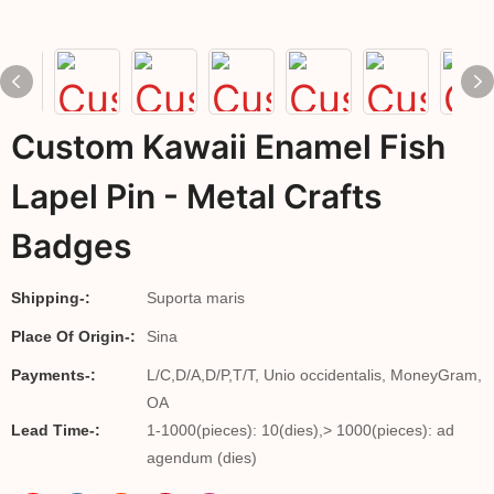
Custom Kawaii Enamel Fish
Lapel Pin - Metal Crafts
Badges
Shipping-:
Suporta maris
Place Of Origin-:
Sina
Payments-:
L/C,D/A,D/P,T/T, Unio occidentalis, MoneyGram,
OA
Lead Time-:
1-1000(pieces): 10(dies),> 1000(pieces): ad
agendum (dies)