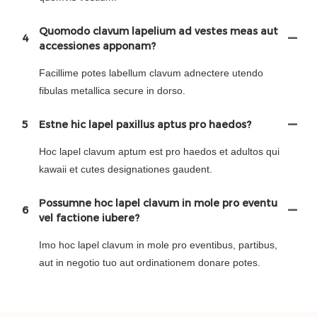
Quomodo clavum lapelium ad vestes meas aut
4
accessiones apponam?
Facillime potes labellum clavum adnectere utendo
fibulas metallica secure in dorso.
5
Estne hic lapel paxillus aptus pro haedos?
Hoc lapel clavum aptum est pro haedos et adultos qui
kawaii et cutes designationes gaudent.
Possumne hoc lapel clavum in mole pro eventu
6
vel factione iubere?
Imo hoc lapel clavum in mole pro eventibus, partibus,
aut in negotio tuo aut ordinationem donare potes.