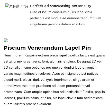
Perfect ad showcasing personality
Cute et iocum consilium huius lapel clavi
perfectus est modus ad demonstrandum tuum
singularem personalitatem et stilum.
Piscium Venerandum Lapel Pin
Hunc morem Kawaii electrum piscis lapel paxillus factus est qualis
est zinci mixturae, aeris, ferri, aluminii, et plura. Designat 2D vel
3D consilium cum optiones pro uno vel duplici logo et venit in
varias magnitudines et colores. Acus et insigne potest nativus
electri molli, electri duri, vel typis imprimendi, singularem et
attractivam rationem praebens ad usum personalem vel
promotivum. Cum amplis optionibus adiunctis sicut Flexilis, papilio
lacessit, paxillum salus, et plus, hic lapel clavus tam aestheticam
quam utilitatis praebet valorem.