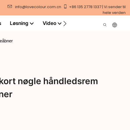
info@lovecolour.com.cn
+86 135 2778 1337 | Vi sender til
hele verden
s
Løsning
Video
keåbner
 kort nøgle håndledsrem
ner