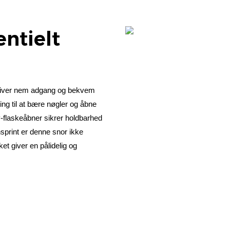
ntielt
giver nem adgang og bekvem
ning til at bære nøgler og åbne
rfly-flaskeåbner sikrer holdbarhed
sprint er denne snor ikke
lket giver en pålidelig og