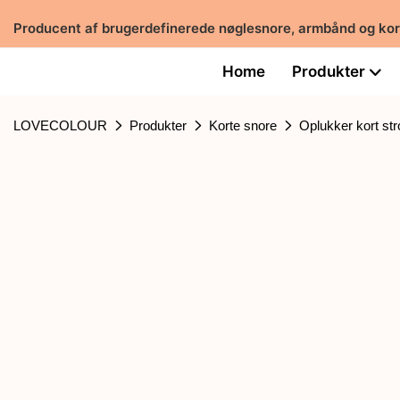
Producent af brugerdefinerede nøglesnore, armbånd og ko
Home
Produkter
LOVECOLOUR
Produkter
Korte snore
Oplukker kort str