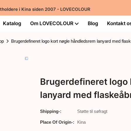
rtholdere i Kina siden 2007 - LOVECOLOUR
Katalog
Om LOVECOLOUR
Blog
Kontakt o
op
Brugerdefineret logo kort nøgle håndledsrem lanyard med flas
Brugerdefineret logo
lanyard med flaskeåb
Shipping-:
Støtte til søfragt
Place Of Origin-:
Kina