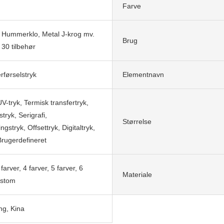
Farve
, Hummerklo, Metal J-krog mv.
Brug
30 tilbehør
førselstryk
Elementnavn
V-tryk, Termisk transfertryk,
tryk, Serigrafi,
Størrelse
gstryk, Offsettryk, Digitaltryk,
Brugerdefineret
 farver, 4 farver, 5 farver, 6
Materiale
ustom
g, Kina