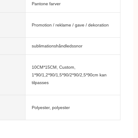
Pantone farver
Promotion / reklame / gave / dekoration
sublimationshåndledssnor
10CM*15CM, Custom,
1*90/1,2*90/1,5*90/2*90/2,5*90cm kan
tilpasses
Polyester, polyester