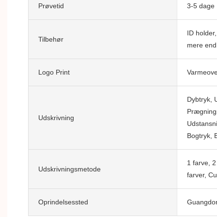
Prøvetid
3-5 dage
ID holder
Tilbehør
mere end 
Logo Print
Varmeover
Dybtryk, U
Prægnings
Udskrivning
Udstansnin
Bogtryk, 
1 farve, 2
Udskrivningsmetode
farver, C
Oprindelsessted
Guangdon