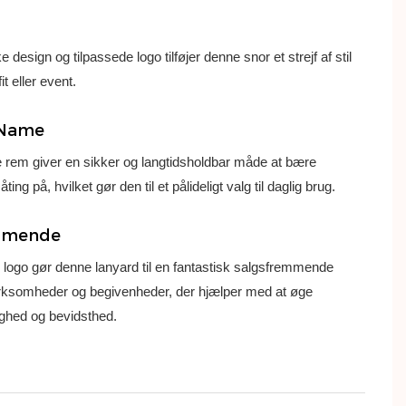
 design og tilpassede logo tilføjer denne snor et strejf af stil
fit eller event.
rName
 rem giver en sikker og langtidsholdbar måde at bære
ing på, hvilket gør den til et pålideligt valg til daglig brug.
mmende
 logo gør denne lanyard til en fantastisk salgsfremmende
virksomheder og begivenheder, der hjælper med at øge
ighed og bevidsthed.