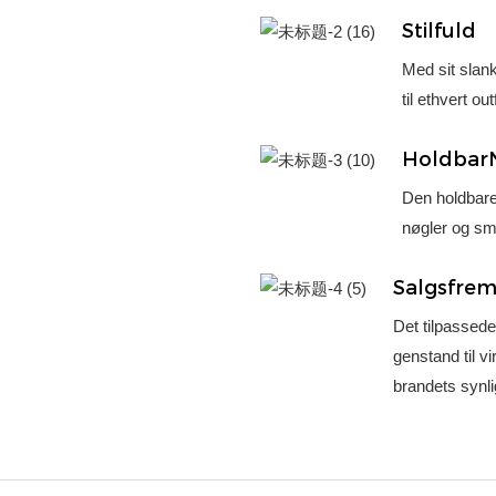
Stilfuld
Med sit slanke
til ethvert out
Holdba
Den holdbare
nøgler og småt
Salgsfre
Det tilpassede
genstand til 
brandets synl