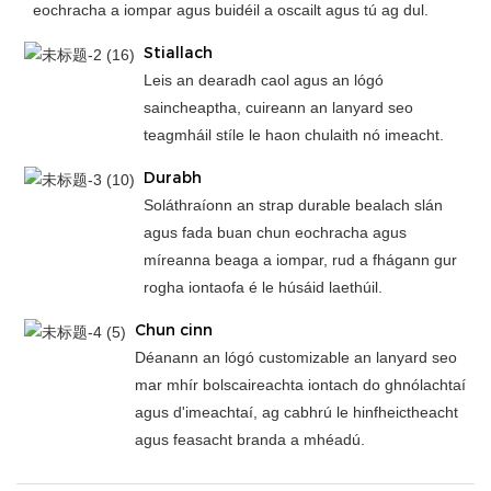
eochracha a iompar agus buidéil a oscailt agus tú ag dul.
Stiallach
Leis an dearadh caol agus an lógó
saincheaptha, cuireann an lanyard seo
teagmháil stíle le haon chulaith nó imeacht.
Durabh
Soláthraíonn an strap durable bealach slán
agus fada buan chun eochracha agus
míreanna beaga a iompar, rud a fhágann gur
rogha iontaofa é le húsáid laethúil.
Chun cinn
Déanann an lógó customizable an lanyard seo
mar mhír bolscaireachta iontach do ghnólachtaí
agus d'imeachtaí, ag cabhrú le hinfheictheacht
agus feasacht branda a mhéadú.