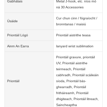
Gabhálais
Metal J-hook, etc. níos mó
ná 30 Accessories
Cur chun cinn / fógraíocht /
Úsáide
bronntanas / maisiú
Priontáil Lógó
Priontáil aistrithe teasa
Ainm An Earra
lanyard wrist sublimation
Priontáil gravure, priontáil
UV, Priontáil aistrithe
teirmeach, Priontáil
cabhradh, Priontáil scáileáin
Priontáil
síoda, Priontáil bás-
ghearradh, Priontáil
fritháireamh, Priontáil
dhigiteach, Priontáil litreach,
Saincheaptha