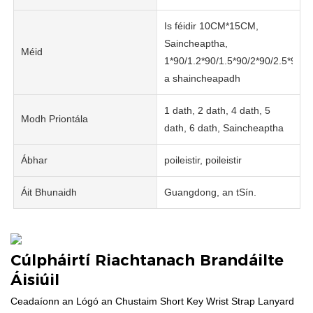
Is féidir 10CM*15CM,
Saincheaptha,
Méid
1*90/1.2*90/1.5*90/2*90/2.5*90c
a shaincheapadh
1 dath, 2 dath, 4 dath, 5
Modh Priontála
dath, 6 dath, Saincheaptha
Ábhar
poileistir, poileistir
Áit Bhunaidh
Guangdong, an tSín.
Cúlpháirtí Riachtanach Brandáilte
Áisiúil
Ceadaíonn an Lógó an Chustaim Short Key Wrist Strap Lanyard