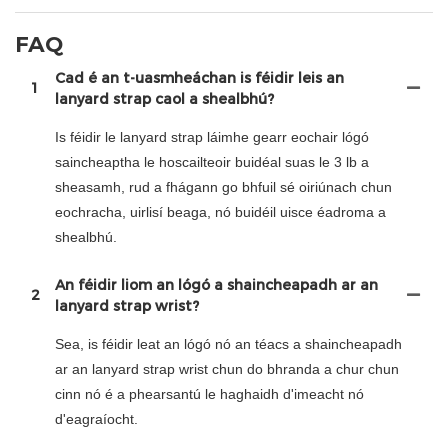
FAQ
Cad é an t-uasmheáchan is féidir leis an
1
lanyard strap caol a shealbhú?
Is féidir le lanyard strap láimhe gearr eochair lógó
saincheaptha le hoscailteoir buidéal suas le 3 lb a
sheasamh, rud a fhágann go bhfuil sé oiriúnach chun
eochracha, uirlisí beaga, nó buidéil uisce éadroma a
shealbhú.
An féidir liom an lógó a shaincheapadh ar an
2
lanyard strap wrist?
Sea, is féidir leat an lógó nó an téacs a shaincheapadh
ar an lanyard strap wrist chun do bhranda a chur chun
cinn nó é a phearsantú le haghaidh d'imeacht nó
d'eagraíocht.