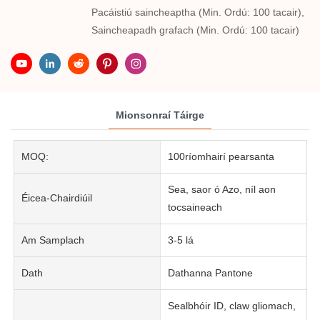
Pacáistiú saincheaptha (Min. Ordú: 100 tacair),
Saincheapadh grafach (Min. Ordú: 100 tacair)
Mionsonraí Táirge
MOQ:
100ríomhairí pearsanta
Sea, saor ó Azo, níl aon
Éicea-Chairdiúil
tocsaineach
Am Samplach
3-5 lá
Dath
Dathanna Pantone
Sealbhóir ID, claw gliomach,