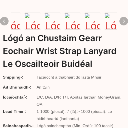
Lógó an Chustaim Gearr
Eochair Wrist Strap Lanyard
Le Oscailteoir Buidéal
Shipping-:
Tacaíocht a thabhairt do lasta Mhuir
Áit Bhunaidh-:
An tSín
Íocaíochtaí-:
L/C, D/A, D/P, T/T, Aontas Iarthar, MoneyGram,
OA
Lead Time-:
1-1000 (píosaí): 7 (lá),> 1000 (píosaí): Le
hidirbheartú (laethanta)
Saincheapadh-:
Lógó saincheaptha (Min. Ordú: 100 tacair),