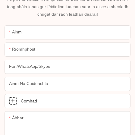
teagmhála ionas gur féidir linn luachan saor in aisce a sheoladh
chugat dár raon leathan dearaí!
Ainm
Ríomhphost
Fón/WhatsApp/Skype
Ainm Na Cuideachta
Comhad
Ábhar