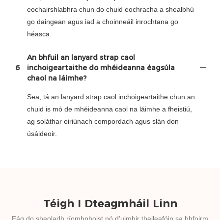
eochairshlabhra chun do chuid eochracha a shealbhú
go daingean agus iad a choinneáil inrochtana go
héasca.
An bhfuil an lanyard strap caol
6
inchoigeartaithe do mhéideanna éagsúla
chaol na láimhe?
Sea, tá an lanyard strap caol inchoigeartaithe chun an
chuid is mó de mhéideanna caol na láimhe a fheistiú,
ag soláthar oiriúnach compordach agus slán don
úsáideoir.
Téigh I Dteagmháil Linn
Fág do sheoladh ríomhphoist nó d’uimhir theileafóin sa bhfoirm