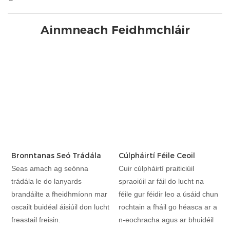
Ainmneach Feidhmchláir
Bronntanas Seó Trádála
Cúlpháirtí Féile Ceoil
Seas amach ag seónna
Cuir cúlpháirtí praiticiúil
trádála le do lanyards
spraoiúil ar fáil do lucht na
brandáilte a fheidhmíonn mar
féile gur féidir leo a úsáid chun
oscailt buidéal áisiúil don lucht
rochtain a fháil go héasca ar a
freastail freisin.
n-eochracha agus ar bhuidéil