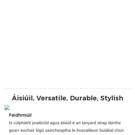
Áisiúil, Versatile, Durable, Stylish
Feidhmiúil
Is cúlpháirtí praiticiúil agus áisiúil é an lanyard strap láimhe
gearr eochair lógó saincheaptha le hoscailteoir buidéal chun