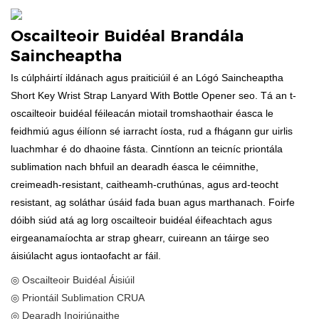
Oscailteoir Buidéal Brandála
Saincheaptha
Is cúlpháirtí ildánach agus praiticiúil é an Lógó Saincheaptha
Short Key Wrist Strap Lanyard With Bottle Opener seo. Tá an t-
oscailteoir buidéal féileacán miotail tromshaothair éasca le
feidhmiú agus éilíonn sé iarracht íosta, rud a fhágann gur uirlis
luachmhar é do dhaoine fásta. Cinntíonn an teicníc priontála
sublimation nach bhfuil an dearadh éasca le céimnithe,
creimeadh-resistant, caitheamh-cruthúnas, agus ard-teocht
resistant, ag soláthar úsáid fada buan agus marthanach. Foirfe
dóibh siúd atá ag lorg oscailteoir buidéal éifeachtach agus
eirgeanamaíochta ar strap ghearr, cuireann an táirge seo
áisiúlacht agus iontaofacht ar fáil.
◎ Oscailteoir Buidéal Áisiúil
◎ Priontáil Sublimation CRUA
◎ Dearadh Inoiriúnaithe