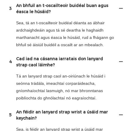
An bhfuil an t-oscailteoir buidéal buan agus
3
éasca le húsáid?
Sea, tá an t-oscailteoir buidéal déanta as ábhair
ardchaighdeáin agus tá sé deartha le haghaidh
marthanacht agus éasca le húsáid, rud a fhágann go
bhfuil sé áisiúil buidéil a oscailt ar an mbealach.
Cad iad na cásanna iarratais don lanyard
4
strap caol láimhe?
Tá an lanyard strap caol an-oiriúnach le húsáid i
seónna trádála, imeachtaí corparáideacha,
gníomhaíochtaí lasmuigh, nó mar bhronntanas
poiblíochta do ghnólachtaí nó eagraíochtaí.
An féidir an lanyard strap wrist a úsáid mar
5
keychain?
Sea, is féidir an lanyard strap wrist a úsáid mar