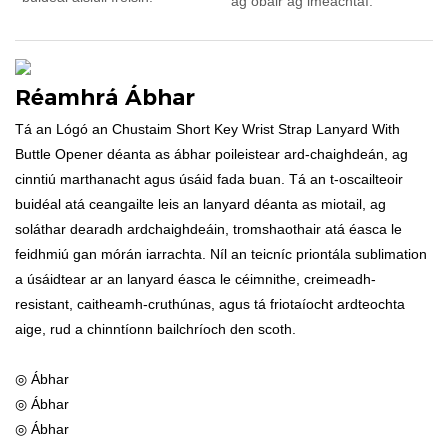
ag obair ag imeachtaí.
Réamhrá Ábhar
Tá an Lógó an Chustaim Short Key Wrist Strap Lanyard With
Buttle Opener déanta as ábhar poileistear ard-chaighdeán, ag
cinntiú marthanacht agus úsáid fada buan. Tá an t-oscailteoir
buidéal atá ceangailte leis an lanyard déanta as miotail, ag
soláthar dearadh ardchaighdeáin, tromshaothair atá éasca le
feidhmiú gan mórán iarrachta. Níl an teicníc priontála sublimation
a úsáidtear ar an lanyard éasca le céimnithe, creimeadh-
resistant, caitheamh-cruthúnas, agus tá friotaíocht ardteochta
aige, rud a chinntíonn bailchríoch den scoth.
◎ Ábhar
◎ Ábhar
◎ Ábhar