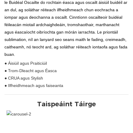
le Buidéal Oscailte do rochtain éasca agus oscailt áisiúil buidéil ar
an dul, ag soláthar réiteach ilfheidhmeach chun eochracha a
iompar agus deochanna a oscailt. Cinntíonn oscailteoir buidéal
féileacán miotail ardchaighdeáin, tromshaothair, marthanacht
agus éascaíocht oibríochta gan mórán iarrachta. Le priontáil
sublimation, níl an lanyard seo seans maith le fading, creimeadh,
caitheamh, nó teocht ard, ag soláthar réiteach iontaofa agus fada
buan.
● Áisiúil agus Praiticiúil
● Trom-Dleacht agus Éasca
● CRUA agus Stylish
● Ilfheidhmeach agus faiseanta
Taispeáint Táirge