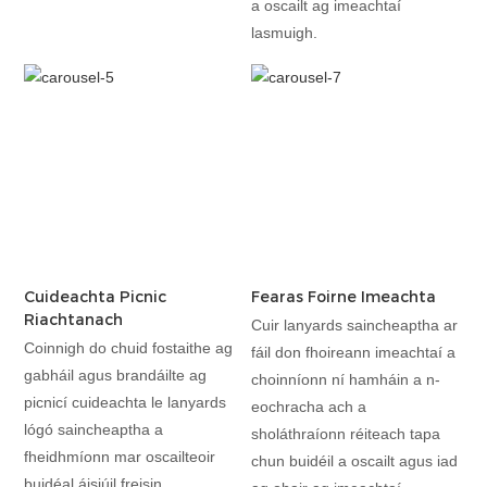
a oscailt ag imeachtaí
lasmuigh.
Cuideachta Picnic
Fearas Foirne Imeachta
Riachtanach
Cuir lanyards saincheaptha ar
Coinnigh do chuid fostaithe ag
fáil don fhoireann imeachtaí a
gabháil agus brandáilte ag
choinníonn ní hamháin a n-
picnicí cuideachta le lanyards
eochracha ach a
lógó saincheaptha a
sholáthraíonn réiteach tapa
fheidhmíonn mar oscailteoir
chun buidéil a oscailt agus iad
buidéal áisiúil freisin.