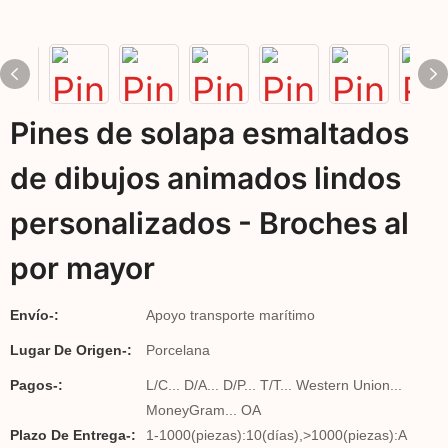
Pines de solapa esmaltados
de dibujos animados lindos
personalizados - Broches al
por mayor
Envío-:
Apoyo transporte marítimo
Lugar De Origen-:
Porcelana
Pagos-:
L/C... D/A... D/P... T/T... Western Union...
MoneyGram... OA
Plazo De Entrega-:
1-1000(piezas):10(días),>1000(piezas):A