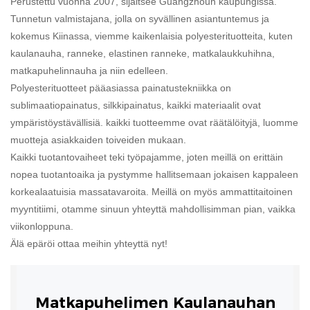
Perustettu vuonna 2007, sijaitsee Guangzhoun kaupungissa.
Tunnetun valmistajana, jolla on syvällinen asiantuntemus ja
kokemus Kiinassa, viemme kaikenlaisia ​​polyesterituotteita, kuten
kaulanauha, ranneke, elastinen ranneke, matkalaukkuhihna,
matkapuhelinnauha ja niin edelleen.
Polyesterituotteet pääasiassa painatustekniikka on
sublimaatiopainatus, silkkipainatus, kaikki materiaalit ovat
ympäristöystävällisiä. kaikki tuotteemme ovat räätälöityjä, luomme
muotteja asiakkaiden toiveiden mukaan.
Kaikki tuotantovaiheet teki työpajamme, joten meillä on erittäin
nopea tuotantoaika ja pystymme hallitsemaan jokaisen kappaleen
korkealaatuisia massatavaroita. Meillä on myös ammattitaitoinen
myyntitiimi, otamme sinuun yhteyttä mahdollisimman pian, vaikka
viikonloppuna.
Älä epäröi ottaa meihin yhteyttä nyt!
Matkapuhelimen Kaulanauhan