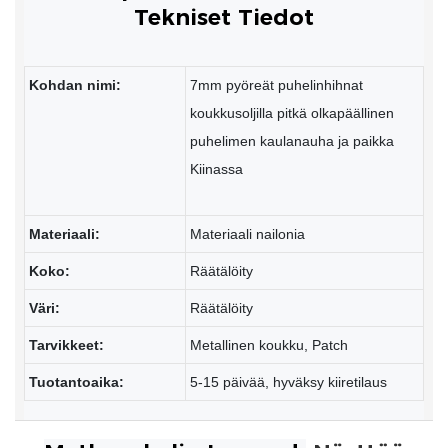
Tekniset Tiedot
Kohdan nimi:
7mm pyöreät puhelinhihnat
koukkusoljilla pitkä olkapäällinen
puhelimen kaulanauha ja paikka
Kiinassa
Materiaali:
Materiaali nailonia
Koko:
Räätälöity
Väri:
Räätälöity
Tarvikkeet:
Metallinen koukku, Patch
Tuotantoaika:
5-15 päivää, hyväksy kiiretilaus