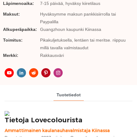
Läpimenoaika:
7-15 päivää, hyväksy kiiretilaus
Maksut:
Hyväksymme maksun pankkisiirrolla tai
Paypalilla
Alkuperäpaikka:
Guangzhoun kaupunki Kiinassa
Toimitus:
Pikakuljetuksella, lentäen tai meritse. riippuu
millä tavalla valmistaudut
Merkki:
Rakkausväri
Tuotetiedot
Tietoja Lovecolourista
Ammattimainen kaulanauhavalmistaja Kiinassa