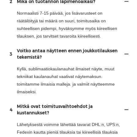
2
Mikä on tuotannon läpimenoaikasi?
Normaalisti 7-15 päivää, jos lisävarusteet on
räätälöityjä tai määrä on suuri, toimitusaika on
suhteellisen pidempi, hyväksymme myös kiireellisen
tilauksen, jos tarvitset tavaroita kiireellisesti.
Voitko antaa näytteen ennen joukkotilauksen
3
tekemistä?
Kyllä, sublimaatiokaulanauhat ilmaiset näyte, muut
tekniikat kaulanauhat vaativat näytemaksun.
toimitamme ilmaisia ​​malleja. ja valmiit näytteemme
ilmaiseksi.
Mitkä ovat toimitusvaihtoehdot ja
4
kustannukset?
Lähetyksestä voimme lähettää tavarat DHL:n, UPS:n,
Fedexin kautta pieniä tilauksia tai kiireellisiä tilauksia