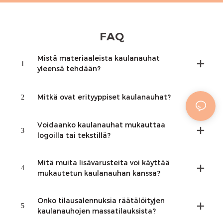
FAQ
Mistä materiaaleista kaulanauhat
1
yleensä tehdään?
2
Mitkä ovat erityyppiset kaulanauhat?
Voidaanko kaulanauhat mukauttaa
3
logoilla tai tekstillä?
Mitä muita lisävarusteita voi käyttää
4
mukautetun kaulanauhan kanssa?
Onko tilausalennuksia räätälöityjen
5
kaulanauhojen massatilauksista?