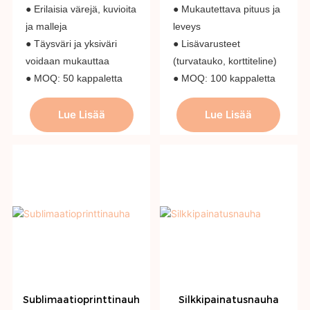
● Erilaisia ​​värejä, kuvioita
● Mukautettava pituus ja
ja malleja
leveys
● Täysväri ja yksiväri
● Lisävarusteet
voidaan mukauttaa
(turvatauko, korttiteline)
● MOQ: 50 kappaletta
● MOQ: 100 kappaletta
Lue Lisää
Lue Lisää
Sublimaatioprinttinauh
Silkkipainatusnauha