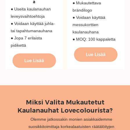
a
● Mukautettava
● Useita kaulanauhan
brändilogo
leveysvaihtoehtoja
● Voidaan käyttää
● Voidaan käyttää juhla-
messukorttien
tai tapahtumanauhana
kaulanauhana
● Jopa 7 erilaista
● MOQ: 100 kappaletta
pidikettä
Lue Lisää
Lue Lisää
Miksi Valita Mukautetut
Kaulanauhat Lovecolourista?
Olemme jatkossakin monien asiakkaidemme
suosikkitoimittaja korkealaatuisten räätälöityjen