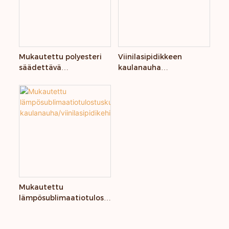
Mukautettu polyesteri
Viinilasipidikkeen
säädettävä
kaulanauha
vesipullonauha
mukautetulla logolla
Mukautettu
lämpösublimaatiotulost
uskuppipidike
kaulanauha/viinilasipidik