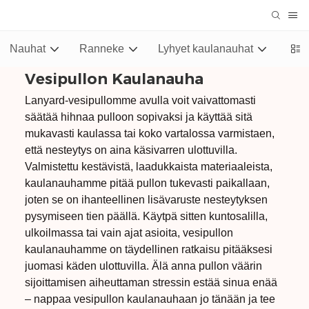
Nauhat
Ranneke
Lyhyet kaulanauhat
Stub
Vesipullon Kaulanauha
Lanyard-vesipullomme avulla voit vaivattomasti
säätää hihnaa pulloon sopivaksi ja käyttää sitä
mukavasti kaulassa tai koko vartalossa varmistaen,
että nesteytys on aina käsivarren ulottuvilla.
Valmistettu kestävistä, laadukkaista materiaaleista,
kaulanauhamme pitää pullon tukevasti paikallaan,
joten se on ihanteellinen lisävaruste nesteytyksen
pysymiseen tien päällä. Käytpä sitten kuntosalilla,
ulkoilmassa tai vain ajat asioita, vesipullon
kaulanauhamme on täydellinen ratkaisu pitääksesi
juomasi käden ulottuvilla. Älä anna pullon väärin
sijoittamisen aiheuttaman stressin estää sinua enää
– nappaa vesipullon kaulanauhaan jo tänään ja tee