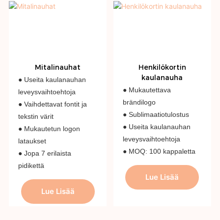
Mitalinauhat
Henkilökortin
kaulanauha
● Useita kaulanauhan
● Mukautettava
leveysvaihtoehtoja
brändilogo
● Vaihdettavat fontit ja
● Sublimaatiotulostus
tekstin värit
● Useita kaulanauhan
● Mukautetun logon
leveysvaihtoehtoja
lataukset
● MOQ: 100 kappaletta
● Jopa 7 erilaista
pidikettä
Lue Lisää
Lue Lisää