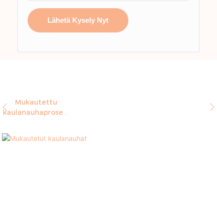
Lähetä Kysely Nyt
Mukautettu
kaulanauhaprosess
i