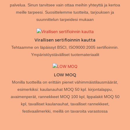
palvelua. Sinun tarvitsee vain ottaa meihin yhteyttä ja kertoa
meille tarpeesi. Suosittelemme tuotteita, tarjouksen ja
suunnittelun tarpeidesi mukaan
Virallisen sertifioinnin kautta
Tehtaamme on läpäissyt BSCI, ISO9000:2005 sertifioinnin.
Ympäristöystävälliset tuotemateriaalit
LOW MOQ
Monilla tuotteilla on erittäin pienet vähimmäistilausmäärät,
esimerkiksi: kaulanauhat MOQ 50 kpl. kirjontalappu,
avaimenperät, rannekkeet MOQ 100 kpl, lippalakit MOQ 50
kpl, tavalliset kaulanauhat, tavalliset rannekkeet,
festivaalimerkki, meillä on tavaroita varastossa