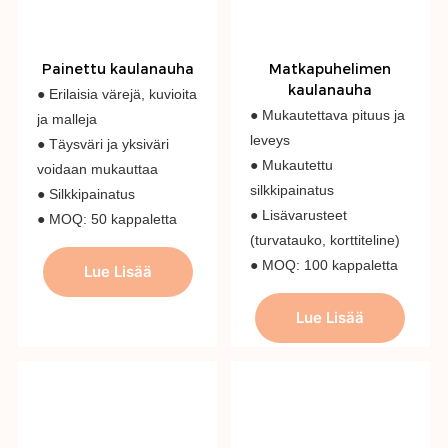
Painettu kaulanauha
Matkapuhelimen
kaulanauha
● Erilaisia ​​värejä, kuvioita
● Mukautettava pituus ja
ja malleja
leveys
● Täysväri ja yksiväri
● Mukautettu
voidaan mukauttaa
silkkipainatus
● Silkkipainatus
● Lisävarusteet
● MOQ: 50 kappaletta
(turvatauko, korttiteline)
● MOQ: 100 kappaletta
Lue Lisää
Lue Lisää