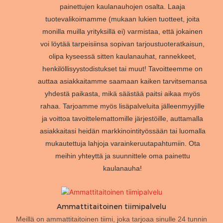
painettujen kaulanauhojen osalta. Laaja
tuotevalikoimamme (mukaan lukien tuotteet, joita
monilla muilla yrityksillä ei) varmistaa, että jokainen
voi löytää tarpeisiinsa sopivan tarjoustuoteratkaisun,
olipa kyseessä sitten kaulanauhat, rannekkeet,
henkilöllisyystodistukset tai muut! Tavoitteemme on
auttaa asiakkaitamme saamaan kaiken tarvitsemansa
yhdestä paikasta, mikä säästää paitsi aikaa myös
rahaa. Tarjoamme myös lisäpalveluita jälleenmyyjille
ja voittoa tavoittelemattomille järjestöille, auttamalla
asiakkaitasi heidän markkinointityössään tai luomalla
mukautettuja lahjoja varainkeruutapahtumiin. Ota
meihin yhteyttä ja suunnittele oma painettu
kaulanauha!
Ammattitaitoinen tiimipalvelu
Meillä on ammattitaitoinen tiimi, joka tarjoaa sinulle 24 tunnin