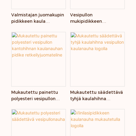
Valmistajan juomakupin
Vesipullon
pidikkeen kaula
mukipidikkeen
säädettävä kaulanauha
kaulanauha Toimittaja
vesipullon hihna
Kannettava vesipullon
pidike polyesterinauha
Mukautettu painettu
Mukautettu säädettävä
polyesteri vesipullon
tyhjä kaulahihna
kantohihnan
vesipullon kaulanauha
kaulanauhan pidike
logolla
retkeilyjuomateline