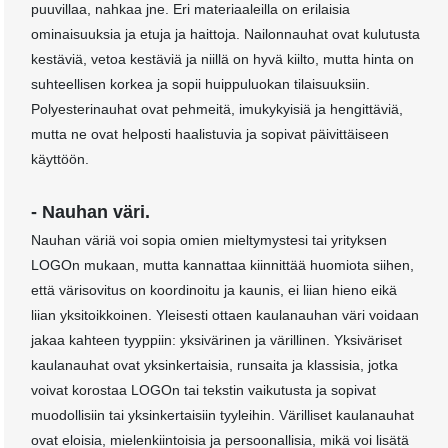
puuvillaa, nahkaa jne. Eri materiaaleilla on erilaisia ​​
ominaisuuksia ja etuja ja haittoja. Nailonnauhat ovat kulutusta
kestäviä, vetoa kestäviä ja niillä on hyvä kiilto, mutta hinta on
suhteellisen korkea ja sopii huippuluokan tilaisuuksiin.
Polyesterinauhat ovat pehmeitä, imukykyisiä ja hengittäviä,
mutta ne ovat helposti haalistuvia ja sopivat päivittäiseen
käyttöön.
- Nauhan väri.
Nauhan väriä voi sopia omien mieltymystesi tai yrityksen
LOGOn mukaan, mutta kannattaa kiinnittää huomiota siihen,
että värisovitus on koordinoitu ja kaunis, ei liian hieno eikä
liian yksitoikkoinen. Yleisesti ottaen kaulanauhan väri voidaan
jakaa kahteen tyyppiin: yksivärinen ja värillinen. Yksiväriset
kaulanauhat ovat yksinkertaisia, runsaita ja klassisia, jotka
voivat korostaa LOGOn tai tekstin vaikutusta ja sopivat
muodollisiin tai yksinkertaisiin tyyleihin. Värilliset kaulanauhat
ovat eloisia, mielenkiintoisia ja persoonallisia, mikä voi lisätä