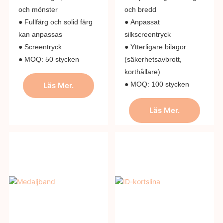
och mönster
och bredd
● Fullfärg och solid färg
● Anpassat
kan anpassas
silkscreentryck
● Screentryck
● Ytterligare bilagor
● MOQ: 50 stycken
(säkerhetsavbrott,
korthållare)
● MOQ: 100 stycken
Läs Mer.
Läs Mer.