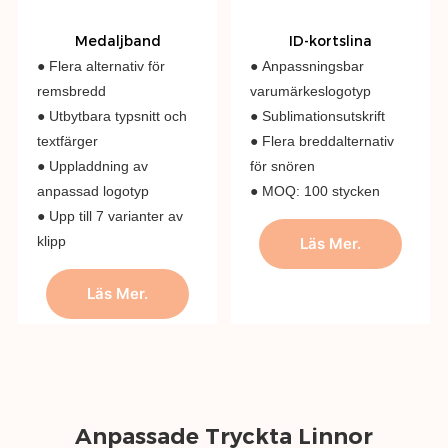
Medaljband
ID-kortslina
● Flera alternativ för
● Anpassningsbar
remsbredd
varumärkeslogotyp
● Utbytbara typsnitt och
● Sublimationsutskrift
textfärger
● Flera breddalternativ
● Uppladdning av
för snören
anpassad logotyp
● MOQ: 100 stycken
● Upp till 7 varianter av
klipp
Läs Mer.
Läs Mer.
Anpassade Tryckta Linnor