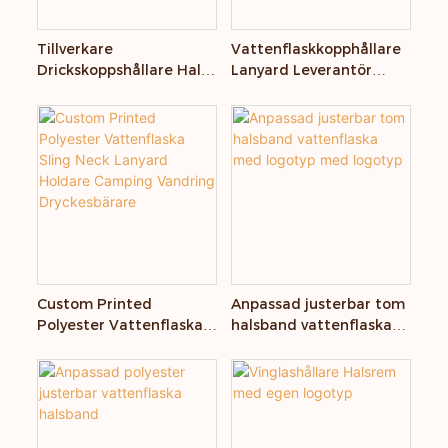
Tillverkare
Vattenflaskkopphållare
Drickskoppshållare Hals
Lanyard Leverantör
Justerbar rem för
Bärbar
vattenflaska
vattenflaskhållare
Polyester Lanyard
Custom Printed
Anpassad justerbar tom
Polyester Vattenflaska
halsband vattenflaska
Sling Neck Lanyard
med logotyp med
Holdare Camping
logotyp
Vandring Dryckesbärare