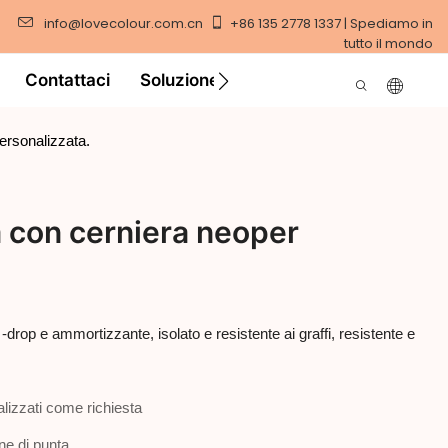
info@lovecolour.com.cn
+86 135 2778 1337 | Spediamo in
tutto il mondo
Contattaci
Soluzione
Video
personalizzata.
ra con cerniera neoper
ti -drop e ammortizzante, isolato e resistente ai graffi, resistente e
lizzati come richiesta
ine di punta