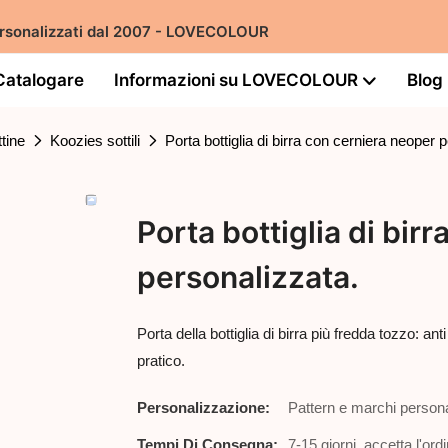
 personalizzati dal 2007 - LOVECOLOUR
Catalogare
Informazioni su LOVECOLOUR
Blog
tine
Koozies sottili
Porta bottiglia di birra con cerniera neoper 
Porta bottiglia di bir
personalizzata.
Porta della bottiglia di birra più fredda tozzo: an
pratico.
Personalizzazione:
Pattern e marchi persona
Tempi Di Consegna:
7-15 giorni, accetta l'ord