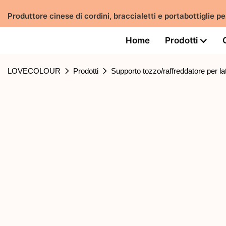
Produttore cinese di cordini, braccialetti e portabottiglie
Home
Prodotti
LOVECOLOUR
Prodotti
Supporto tozzo/raffreddatore per lat