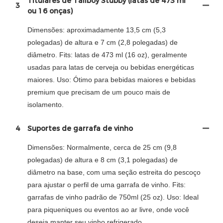
Titulares de Tallboy Stubby (latas de 473 ml
3
ou 16 onças)
Dimensões: aproximadamente 13,5 cm (5,3
polegadas) de altura e 7 cm (2,8 polegadas) de
diâmetro. Fits: latas de 473 ml (16 oz), geralmente
usadas para latas de cerveja ou bebidas energéticas
maiores. Uso: Ótimo para bebidas maiores e bebidas
premium que precisam de um pouco mais de
isolamento.
4
Suportes de garrafa de vinho
Dimensões: Normalmente, cerca de 25 cm (9,8
polegadas) de altura e 8 cm (3,1 polegadas) de
diâmetro na base, com uma seção estreita do pescoço
para ajustar o perfil de uma garrafa de vinho. Fits:
garrafas de vinho padrão de 750ml (25 oz). Uso: Ideal
para piqueniques ou eventos ao ar livre, onde você
deseja manter seu vinho refrigerado.