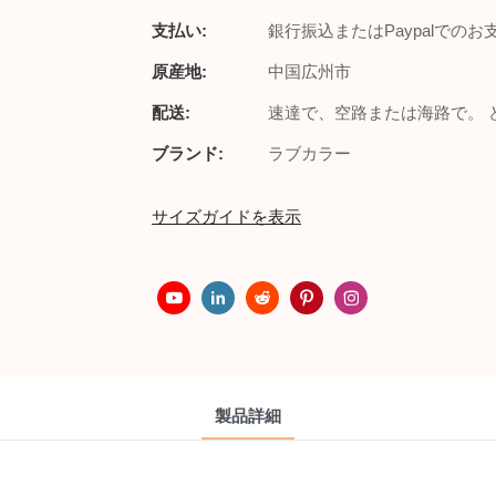
支払い:
銀行振込またはPaypalでの
原産地:
中国広州市
配送:
速達で、空路または海路で。 
ブランド:
ラブカラー
サイズガイドを表示
製品詳細