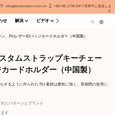
info@lovecolour.com.cn
+86 135 2778 1337 | 世界中に発送しま
す
わせ
解決
ビデオ
ーン、PUレザーIDバッジカードホルダー（中国製）
カスタムストラップキーチェー
ッジカードホルダー（中国製）
。長持ちするように作られた PU 素材は磨耗に強く、長期間の使用に
されたパターンとブランド
けます