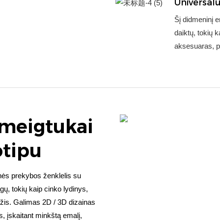
Universal
Šį didmeninį em
daiktų, tokių k
aksesuaras, pa
meigtukai
otipu
nės prekybos ženklelis su
ų, tokių kaip cinko lydinys,
amžis. Galimas 2D / 3D dizainas
s, įskaitant minkštą emalį,