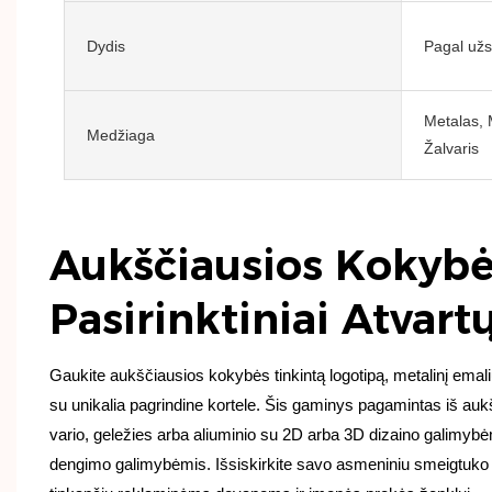
Dydis
Pagal už
Metalas, 
Medžiaga
Žalvaris
Aukščiausios Kokyb
Pasirinktiniai Atvar
Gaukite aukščiausios kokybės tinkintą logotipą, metalinį emali
su unikalia pagrindine kortele. Šis gaminys pagamintas iš auk
vario, geležies arba aliuminio su 2D arba 3D dizaino galimybėm
dengimo galimybėmis. Išsiskirkite savo asmeniniu smeigtuko ir 