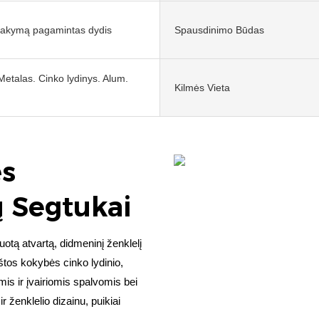
sakymą pagamintas dydis
Spausdinimo Būdas
Metalas. Cinko lydinys. Alum.
Kilmės Vieta
ės
tų Segtukai
uotą atvartą, didmeninį ženklelį
štos kokybės cinko lydinio,
is ir įvairiomis spalvomis bei
ženklelio dizainu, puikiai