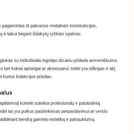
s pagamintas iš patvarios metalinės konstrukcijos,
ų ir laikui bėgant išlaikytų ryškias spalvas.
egtukas su individualiu logotipo dizainu prideda asmeniškumo
o bet kokiai aprangai ar aksesuarui, todėl yra stilingas ir akį
et kurios kolekcijos priedas.
nalus
ildomoji kortelė suteikia profesionalų ir patobulintą
odėl tai yra puikus pasirinkimas perpardavimui ar verslo
didinant bendrą gaminio estetiką ir patrauklumą.