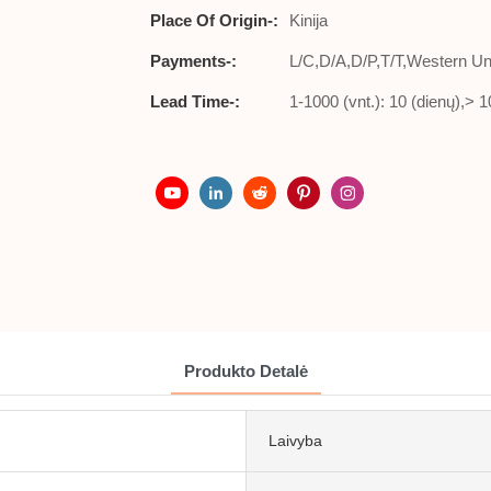
Place Of Origin-:
Kinija
Payments-:
L/C,D/A,D/P,T/T,Western 
Lead Time-:
1-1000 (vnt.): 10 (dienų),> 
Produkto Detalė
Laivyba