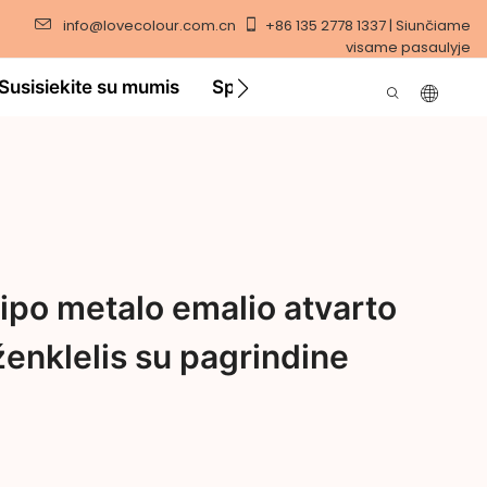
info@lovecolour.com.cn
+86 135 2778 1337 | Siunčiame
visame pasaulyje
Susisiekite su mumis
Sprendimas
Vaizdo įraša
tipo metalo emalio atvarto
enklelis su pagrindine