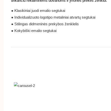
tinkančiu reklaminėms dovanoms ir įmonės prekės ženklui.
● Klasikiniai juodi emalio segtukai
● Individualizuoto logotipo metaliniai atvartų segtukai
● Stilingas didmeninės prekybos ženklelis
● Kokybiški emalio segtukai