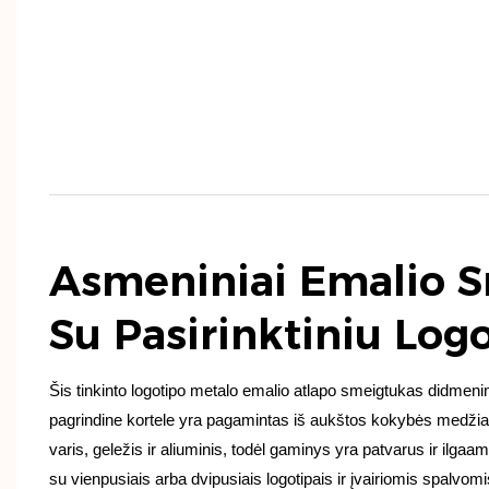
Asmeniniai Emalio S
Su Pasirinktiniu Log
Šis tinkinto logotipo metalo emalio atlapo smeigtukas didmeni
pagrindine kortele yra pagamintas iš aukštos kokybės medžiag
varis, geležis ir aliuminis, todėl gaminys yra patvarus ir ilga
su vienpusiais arba dvipusiais logotipais ir įvairiomis spalvomi