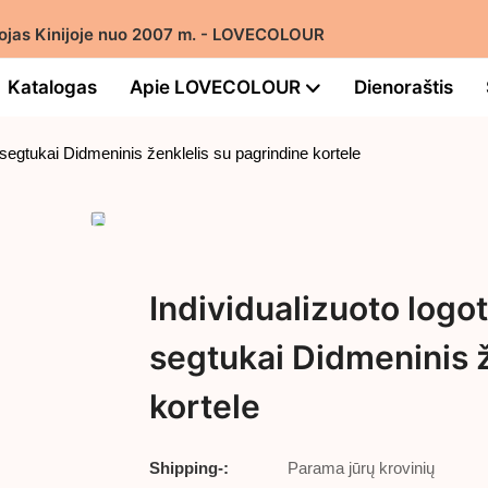
intojas Kinijoje nuo 2007 m. - LOVECOLOUR
Katalogas
Apie LOVECOLOUR
Dienoraštis
 segtukai Didmeninis ženklelis su pagrindine kortele
Individualizuoto logo
segtukai Didmeninis ž
kortele
Shipping-:
Parama jūrų krovinių