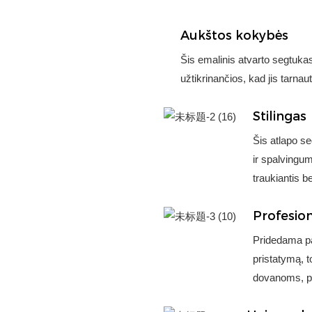
Aukštos kokybės
Šis emalinis atvarto segtuka
užtikrinančios, kad jis tarnaut
Stilingas
Šis atlapo s
ir spalvingum
traukiantis b
Profesio
Pridedama pap
pristatymą, t
dovanoms, pa