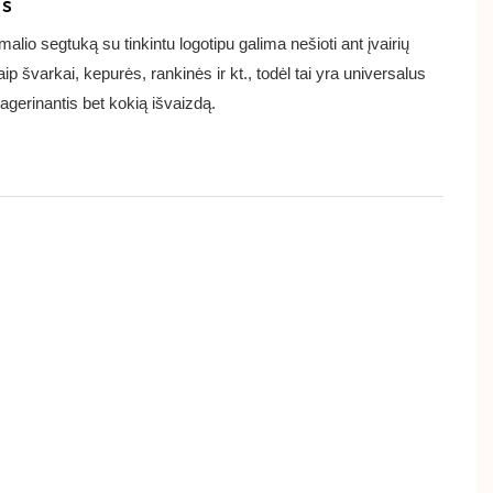
us
alio segtuką su tinkintu logotipu galima nešioti ant įvairių
aip švarkai, kepurės, rankinės ir kt., todėl tai yra universalus
gerinantis bet kokią išvaizdą.