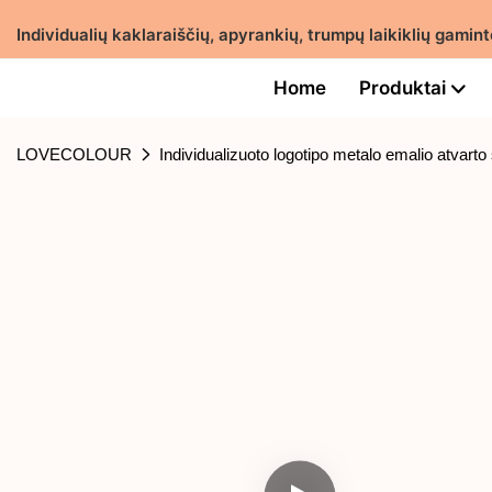
Individualių kaklaraiščių, apyrankių, trumpų laikiklių gam
Home
Produktai
LOVECOLOUR
Individualizuoto logotipo metalo emalio atvarto