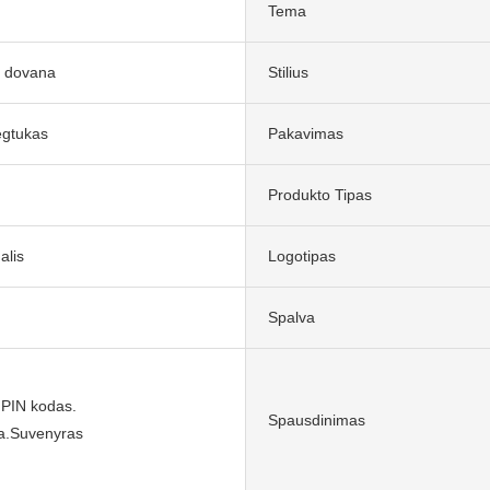
Tema
ė dovana
Stilius
egtukas
Pakavimas
Produkto Tipas
alis
Logotipas
Spalva
 PIN kodas.
Spausdinimas
a.Suvenyras