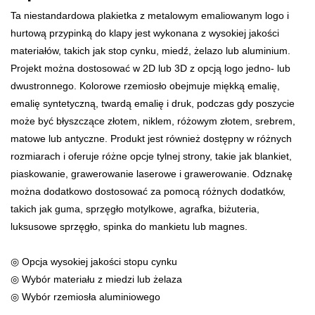
Ta niestandardowa plakietka z metalowym emaliowanym logo i
hurtową przypinką do klapy jest wykonana z wysokiej jakości
materiałów, takich jak stop cynku, miedź, żelazo lub aluminium.
Projekt można dostosować w 2D lub 3D z opcją logo jedno- lub
dwustronnego. Kolorowe rzemiosło obejmuje miękką emalię,
emalię syntetyczną, twardą emalię i druk, podczas gdy poszycie
może być błyszczące złotem, niklem, różowym złotem, srebrem,
matowe lub antyczne. Produkt jest również dostępny w różnych
rozmiarach i oferuje różne opcje tylnej strony, takie jak blankiet,
piaskowanie, grawerowanie laserowe i grawerowanie. Odznakę
można dodatkowo dostosować za pomocą różnych dodatków,
takich jak guma, sprzęgło motylkowe, agrafka, biżuteria,
luksusowe sprzęgło, spinka do mankietu lub magnes.
◎ Opcja wysokiej jakości stopu cynku
◎ Wybór materiału z miedzi lub żelaza
◎ Wybór rzemiosła aluminiowego