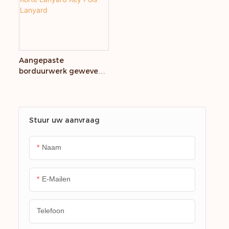
Aangepaste
borduurwerk geweven
sleutelhangers Lanyard
Korte Lanyard Key Pols
Lanyard
Stuur uw aanvraag
Naam
E-Mailen
Telefoon