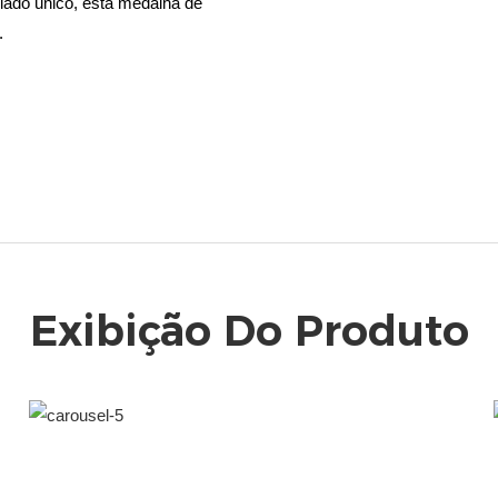
 lado único, esta medalha de
.
Exibição Do Produto