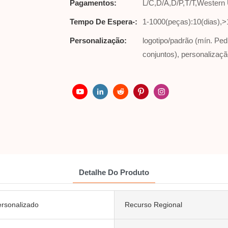
Pagamentos:
L/C,D/A,D/P,T/T,Wester
Tempo De Espera-:
1-1000(peças):10(dias),>
Personalização:
logotipo/padrão (mín. Pe
conjuntos), personalizaçã
Detalhe Do Produto
rsonalizado
Recurso Regional