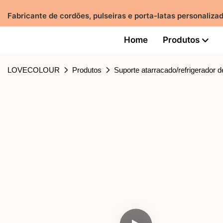
Fabricante de cordões, pulseiras e porta-latas personal
Home
Produtos
LOVECOLOUR
Produtos
Suporte atarracado/refrigerador de