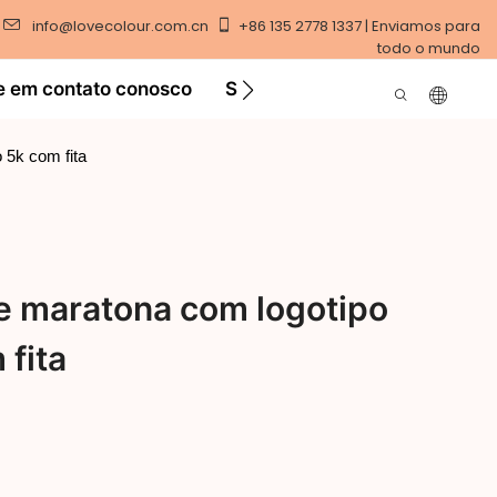
info@lovecolour.com.cn
+86 135 2778 1337 | Enviamos para
todo o mundo
e em contato conosco
Solução
Vídeo
 5k com fita
e maratona com logotipo
 fita