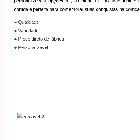
personalizáveis, opções 3D, 2D, plana, Full 3D, lado duplo ou
corrida é perfeita para comemorar suas conquistas na corrida
● Qualidade
● Variedade
● Preço direto de fábrica
● Personalizável