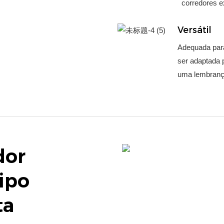
corredores e
Versátil
Adequada para
ser adaptada 
uma lembrança
dor
ipo
ta