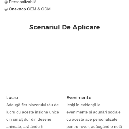
◎ Personalizabilă
◎ One-stop OEM & ODM
Scenariul De Aplicare
Lucru
Evenimente
Adaugă fler blazerului tău de
Ieșiți în evidență la
lucru cu aceste insigne unice
evenimente și adunări sociale
din smalț dur din desene
cu aceste ace personalizate
animate, arătându-ți
pentru rever, adăugând o notă