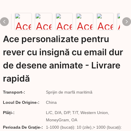
Ace personalizate pentru
rever cu insignă cu email dur
de desene animate - Livrare
rapidă
Transport-:
Sprijin de marfă maritimă
Locul De Origine-:
China
Plăți-:
L/C, D/A, D/P, T/T, Western Union,
MoneyGram, OA
Perioada De Graţie-:
1-1000 (bucați): 10 (zile),> 1000 (bucați):