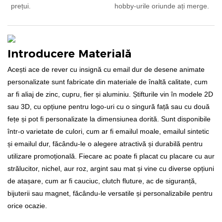
prețui.
hobby-urile oriunde ați merge.
Introducere Materială
Acești ace de rever cu insignă cu email dur de desene animate
personalizate sunt fabricate din materiale de înaltă calitate, cum
ar fi aliaj de zinc, cupru, fier și aluminiu. Știfturile vin în modele 2D
sau 3D, cu opțiune pentru logo-uri cu o singură față sau cu două
fețe și pot fi personalizate la dimensiunea dorită. Sunt disponibile
într-o varietate de culori, cum ar fi emailul moale, emailul sintetic
și emailul dur, făcându-le o alegere atractivă și durabilă pentru
utilizare promoțională. Fiecare ac poate fi placat cu placare cu aur
strălucitor, nichel, aur roz, argint sau mat și vine cu diverse opțiuni
de atașare, cum ar fi cauciuc, clutch fluture, ac de siguranță,
bijuterii sau magnet, făcându-le versatile și personalizabile pentru
orice ocazie.