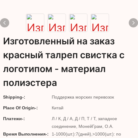
Изготовленный на заказ
красный талреп свистка с
логотипом - материал
полиэстера
Shipping-:
Поддержка морских перевозок
Place Of Origin-:
Китай
Платежи-:
Л / К, Д / А, Д / П, Т / Т, западное
соединение, МонейГрам, О.А.
Время Выполнения-:
1-1000(шт.):7(дней),>1000(шт.): по