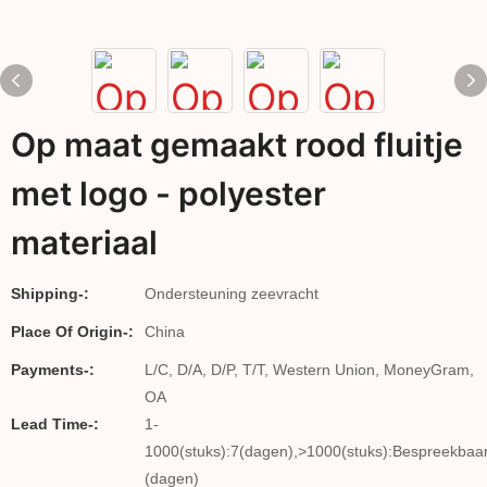
Op maat gemaakt rood fluitje
met logo - polyester
materiaal
Shipping-:
Ondersteuning zeevracht
Place Of Origin-:
China
Payments-:
L/C, D/A, D/P, T/T, Western Union, MoneyGram,
OA
Lead Time-:
1-
1000(stuks):7(dagen),>1000(stuks):Bespreekbaa
(dagen)