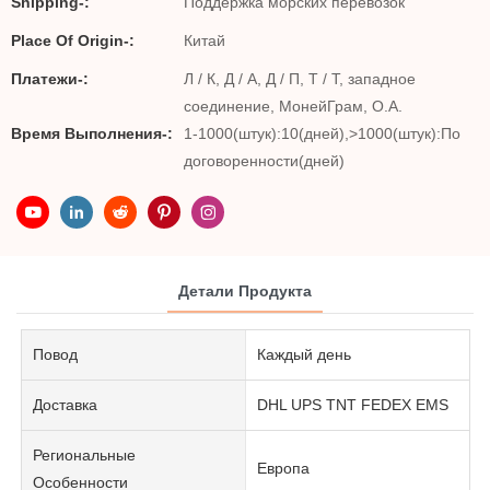
Shipping-:
Поддержка морских перевозок
Place Of Origin-:
Китай
Платежи-:
Л / К, Д / А, Д / П, Т / Т, западное
соединение, МонейГрам, О.А.
Время Выполнения-:
1-1000(штук):10(дней),>1000(штук):По
договоренности(дней)
Детали Продукта
Повод
Каждый день
Доставка
DHL UPS TNT FEDEX EMS
Региональные
Европа
Особенности