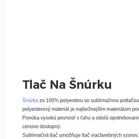
Tlač Na Šnúrku
Šnúrka
zo 100% polyesteru so sublimačnou potlačou
polyesterový materiál je najbežnejším materiálom po
Ponúka vysokú pevnosť v ťahu a odolá opotrebovaniu
cenovo dostupný.
Sublimačná tlač umožňuje tlač viacfarebných vzoro