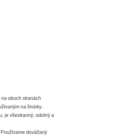
 na oboch stranách
užívaným na šnúrky.
. je všestranný, odolný a
v. Používame dovážaný