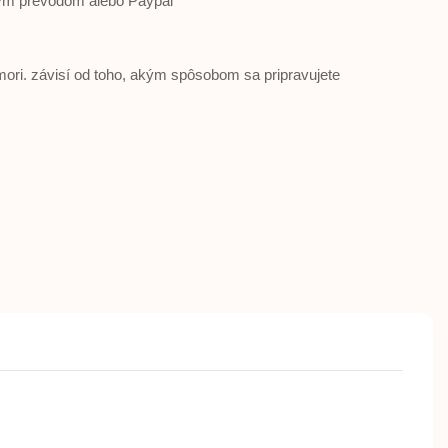
ým prevodom alebo Paypal
mori. závisí od toho, akým spôsobom sa pripravujete