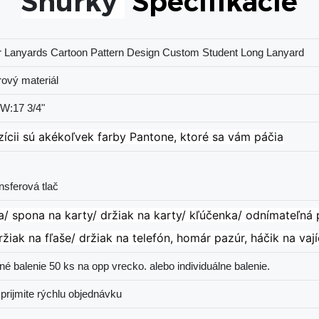
Šnúrky
Špecifikácie
r Lanyards Cartoon Pattern Design Custom Student Long Lanyard
rový materiál
 W:17 3/4"
zícii sú akékoľvek farby Pantone, ktoré sa vám páčia
a/ spona na karty/ držiak na karty/ kľúčenka/ odnímateľná
držiak na fľaše/ držiak na telefón, homár
pazúr, háčik na vaj
é balenie 50 ks na opp vrecko. alebo individuálne balenie.
 prijmite rýchlu objednávku