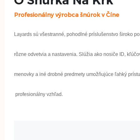
O
Šnúrka Na Krk
Profesionálny výrobca šnúrok v Číne