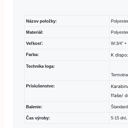
Názov položky:
Polyeste
Materiál:
Polyeste
Veľkosť:
W:3/4" +
Farba:
K dispo
Technika loga:
Príslušenstvo:
Karabin
fľaše/ 
Balenie:
Štandardn
Čas výroby:
5-15 dní,