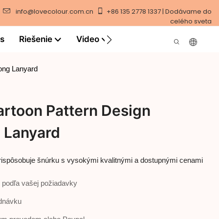
info@lovecolour.com.cn
+86 135 2778 1337 | Dodávame do
celého sveta
ás
Riešenie
Video
ong Lanyard
artoon Pattern Design
 Lanyard
 prispôsobuje šnúrku s vysokými kvalitnými a dostupnými cenami
 podľa vašej požiadavky
ednávku