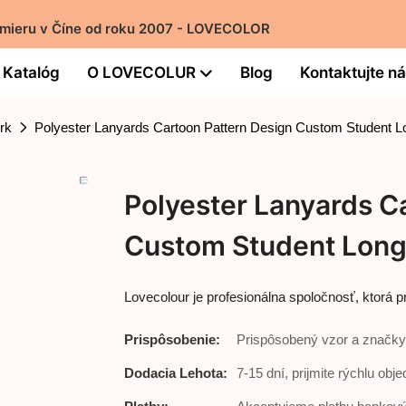
 mieru v Číne od roku 2007 - LOVECOLOR
Katalóg
O LOVECOLUR
Blog
Kontaktujte n
rk
Polyester Lanyards Cartoon Pattern Design Custom Student L
Polyester Lanyards C
Custom Student Long
Lovecolour je profesionálna spoločnosť, ktorá
Prispôsobenie:
Prispôsobený vzor a značky
Dodacia Lehota:
7-15 dní, prijmite rýchlu obj