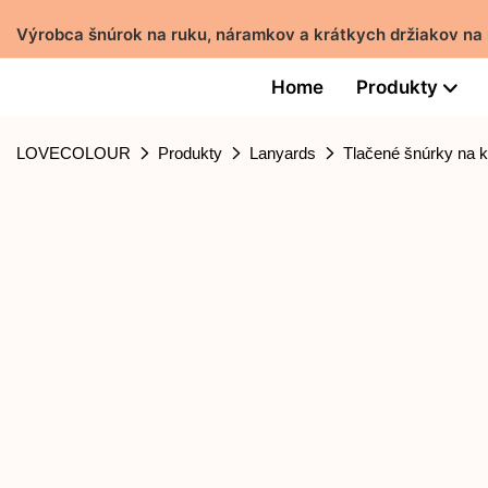
Výrobca šnúrok na ruku, náramkov a krátkych držiakov na
Home
Produkty
LOVECOLOUR
Produkty
Lanyards
Tlačené šnúrky na k