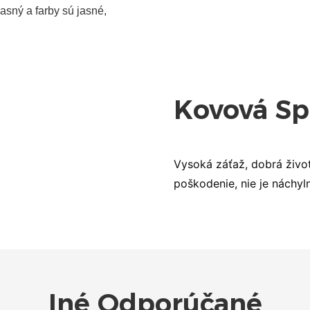
jasný a farby sú jasné,
Vysoká záťaž, dobrá životn
poškodenie, nie je náchyl
Iné Odporúčané