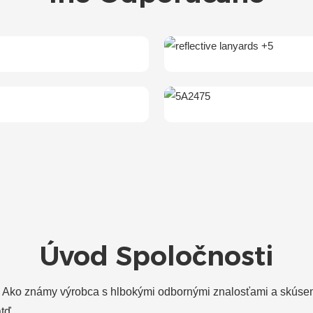
 Ako známy výrobca s hlbokými odbornými znalosťami a skúsen
tď.