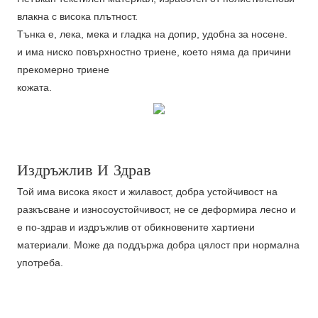
влакна с висока плътност.
Тънка е, лека, мека и гладка на допир, удобна за носене.
и има ниско повърхностно триене, което няма да причини
прекомерно триене
кожата.
Издръжлив И Здрав
Той има висока якост и жилавост, добра устойчивост на
разкъсване и износоустойчивост, не се деформира лесно и
е по-здрав и издръжлив от обикновените хартиени
материали. Може да поддържа добра цялост при нормална
употреба.