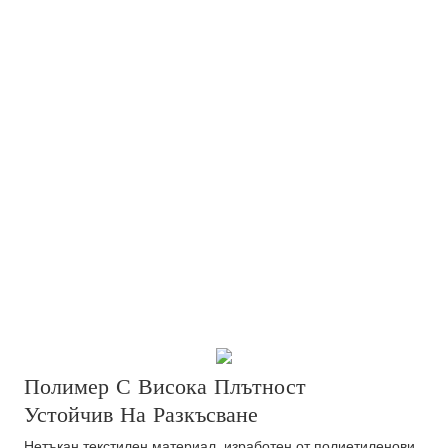
Полимер С Висока Плътност
Устойчив На Разкъсване
Нетъкан текстилен материал, изработен от полиетиленови