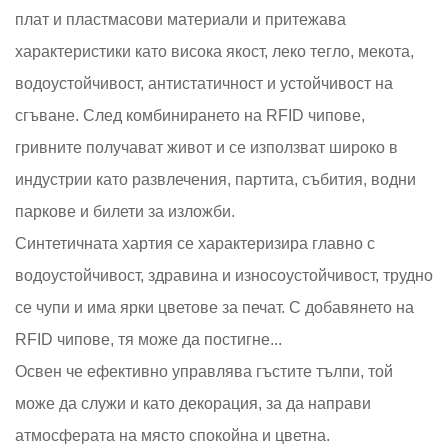
плат и пластмасови материали и притежава
характеристики като висока якост, леко тегло, мекота,
водоустойчивост, антистатичност и устойчивост на
сгъване. След комбинирането на RFID чипове,
гривните получават живот и се използват широко в
индустрии като развлечения, партита, събития, водни
паркове и билети за изложби.
Синтетичната хартия се характеризира главно с
водоустойчивост, здравина и износоустойчивост, трудно
се чупи и има ярки цветове за печат. С добавянето на
RFID чипове, тя може да постигне...
Освен че ефективно управлява гъстите тълпи, той
може да служи и като декорация, за да направи
атмосферата на място спокойна и цветна.