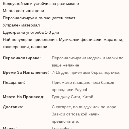
Водоустойчив и устойчив на разкъсване
Много достъпни цени
Персонализируем пълноцветен печат
Ултралек материал
Еднократна употреба 1-3 дни
Най-популярни приложения: Музикални фестивали, маратони,
конференции, панаири
Персонализиране:
Персонализирани модели и марки по
ваше желание
Време За Изпълнение:
7-15 дни, приемаме бърза поръчка.
Плащания:
Приемаме плащане чрез банков
превод или Paypal
Място На Произход:
Гуанджоу Сити, Китай
Доставка:
С експрес, по въздух или по море.
Зависи от това кой начин
предпочитате.
Марка:
Lovecolour