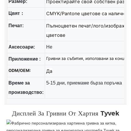
Проектирайте свой собствен разме
Размер:
CMYK/Pantone цветове са налични
Цвят：
Пълноцветен печат/лого/изображен
Печат:
цветове
Аксесоари:
Не
Гривни за събития, използвани за концерт
Приложение
:
ODM/OEM:
Да
Време за
5-15 дни, приемаме бърза поръчка
производство:
Дисплей
За Гривни От Хартия Tyvek