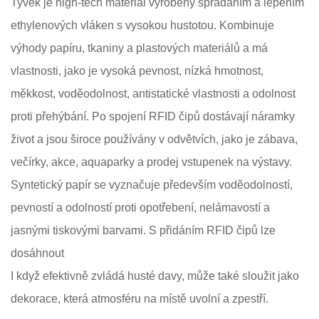
Tyvek je high-tech materiál vyrobený spřádáním a lepením
ethylenových vláken s vysokou hustotou. Kombinuje
výhody papíru, tkaniny a plastových materiálů a má
vlastnosti, jako je vysoká pevnost, nízká hmotnost,
měkkost, voděodolnost, antistatické vlastnosti a odolnost
proti přehýbání. Po spojení RFID čipů dostávají náramky
život a jsou široce používány v odvětvích, jako je zábava,
večírky, akce, aquaparky a prodej vstupenek na výstavy.
Syntetický papír se vyznačuje především voděodolností,
pevností a odolností proti opotřebení, nelámavostí a
jasnými tiskovými barvami. S přidáním RFID čipů lze
dosáhnout
I když efektivně zvládá husté davy, může také sloužit jako
dekorace, která atmosféru na místě uvolní a zpestří.