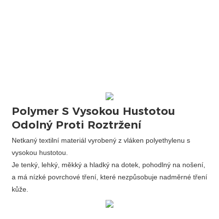
Polymer S Vysokou Hustotou
Odolný Proti Roztržení
Netkaný textilní materiál vyrobený z vláken polyethylenu s
vysokou hustotou.
Je tenký, lehký, měkký a hladký na dotek, pohodlný na nošení,
a má nízké povrchové tření, které nezpůsobuje nadměrné tření
kůže.