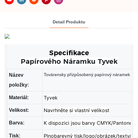
Detail Produktu
Specifikace
Papírového Náramku Tyvek
Továrensky přizpůsobený papírový náramek na z
Název
položky:
Tyvek
Materiál:
Navrhněte si vlastní velikost
Velikost:
K dispozici jsou barvy CMYK/Pantone
Barva:
Plnobarevný tisk/logo/obrázek/texty/čá
Tisk: