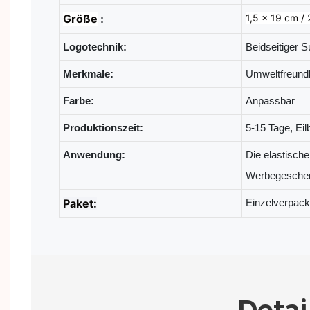
Größe
1,5 x 19 cm / 
:
Logotechnik:
Beidseitiger 
Merkmale:
Umweltfreundl
Farbe:
Anpassbar
Produktionszeit:
5-15 Tage, Eil
Anwendung:
Die elastische
Werbegeschen
Paket:
Einzelverpac
Deta