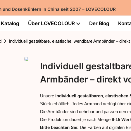
ern und Dosenkühlern in China seit 2007 – LOVECOLOUR
Katalog
Über LOVECOLOUR
Der Blog
Konta
d
Individuell gestaltbare, elastische, wendbare Armbänder – direk
Individuell gestaltba
Armbänder – direkt v
Unsere
individuell gestaltbaren, elastischen
Stück erhältlich. Jedes Armband verfügt über e
Die Armbänder sind dehnbar und passen den 
Die Produktion dauert je nach Menge
8-15 Wer
Bitte beachten Sie:
Die Farben auf digitalen Bi