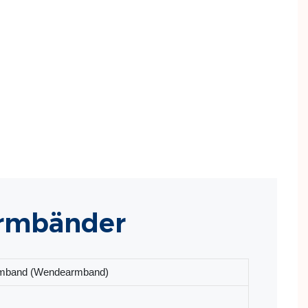
Armbänder
karmband (Wendearmband)