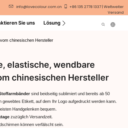
info@lovecolour.com.cn
+86 135 2778 1337 | Weltweiter
Versand
ktieren Sie uns
Lösung
Video
t vom chinesischen Hersteller
re, elastische, wendbare
om chinesischen Hersteller
 Stoffarmbänder
sind beidseitig sublimiert und bereits ab 50
in gewebtes Etikett, auf dem Ihr Logo aufgedruckt werden kann.
meisten Handgelenken bequem.
ktage
zuzüglich Versandzeit.
ldschirmen können verfälscht sein.