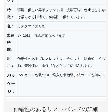
ク：
特
環境に優しい昇華プリント柄、洗濯可能、色褪せしません。
徴：
は柔らかく快適で、伸縮性に優れています。
色：
カスタマイズ可能
製造
5～15日、特急注文も承ります
時
間:
応
伸縮性のあるブレスレットは、チケット、結婚式、イベント
用：
動、普段使い、販促品などとして使用されます。
、
パッ
PVCカード包装のOPP袋入り個包装
紙カード包装のOPP
ケー
ジ：
伸縮性のあるリストバンドの詳細