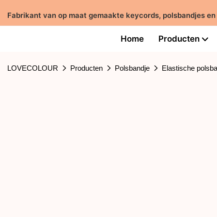
Fabrikant van op maat gemaakte keycords, polsbandjes en
Home
Producten
LOVECOLOUR
Producten
Polsbandje
Elastische polsb