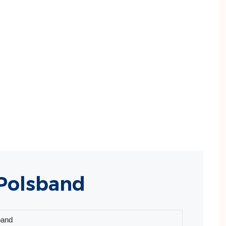
 Polsband
band