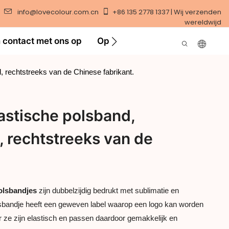
info@lovecolour.com.cn
+86 135 2778 1337 | Wij verzenden
wereldwijd
contact met ons op
Oplossing
Video
rechtstreeks van de Chinese fabrikant.
stische polsband,
 rechtstreeks van de
olsbandjes
zijn dubbelzijdig bedrukt met sublimatie en
polsbandje heeft een geweven label waarop een logo kan worden
 ze zijn elastisch en passen daardoor gemakkelijk en