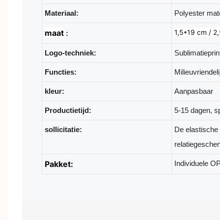
Materiaal:
Polyester mate
maat
1,5*19 cm / 2
:
Logo-techniek:
Sublimatieprin
Functies:
Milieuvriendel
kleur:
Aanpasbaar
Productietijd:
5-15 dagen, s
sollicitatie:
De elastische 
relatiegesche
Pakket:
Individuele 