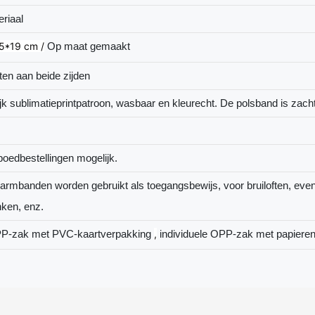
riaal
,5*19 cm /
Op maat gemaakt
ten aan beide zijden
ijk sublimatieprintpatroon, wasbaar en kleurecht. De polsband is zacht
poedbestellingen mogelijk.
armbanden worden gebruikt als toegangsbewijs, voor bruiloften, evenem
nken, enz.
OPP-zak met PVC-kaartverpakking
,
individuele OPP-zak met papieren