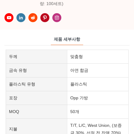
량: 100세트)
제품 세부사항
두께
맞춤형
금속 유형
아연 합금
플라스틱 유형
플라스틱
포장
Opp 가방
MOQ
50개
T/T, L/C, West Union, (보증
지불
금 30%, 선적 전 잔액 70%)