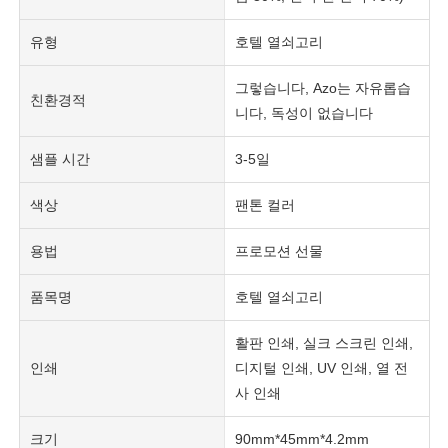
유형
호텔 열쇠고리
그렇습니다, Azo는 자유롭습
친환경적
니다, 독성이 없습니다
샘플 시간
3-5일
색상
팬톤 컬러
용법
프로모션 선물
품목명
호텔 열쇠고리
활판 인쇄, 실크 스크린 인쇄,
인쇄
디지털 인쇄, UV 인쇄, 열 전
사 인쇄
크기
90mm*45mm*4.2mm