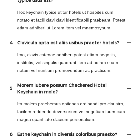
typice usus est?
Hoc keychain typice utitur hotels ut hospites cum
notato et facili clavi clavi identificabili praebeant. Potest
etiam adhiberi ut Lorem item vel mnemosynum.
4
Clavicula apta est aliis usibus praeter hotels?
Imo, clavis catenae adhiberi potest etiam negotiis,
institutis, vel singulis quaerunt item ad notam suam
notam vel nuntium promovendum ac practicum.
Morem iubere possum Checkered Hotel
5
Keychain in mole?
Ita molem praebemus optiones ordinandi pro claustro,
facilem reddendo deversorium vel negotium tuum cum
magna quantitate clauium personalium.
6
Estne keychain in diversis coloribus praesto?