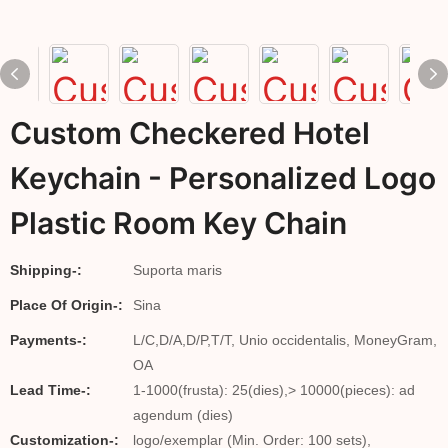
Custom Checkered Hotel
Keychain - Personalized Logo
Plastic Room Key Chain
Shipping-:
Suporta maris
Place Of Origin-:
Sina
Payments-:
L/C,D/A,D/P,T/T, Unio occidentalis, MoneyGram,
OA
Lead Time-:
1-1000(frusta): 25(dies),> 10000(pieces): ad
agendum (dies)
Customization-:
logo/exemplar (Min. Order: 100 sets),