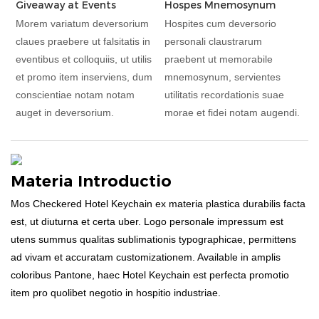
Giveaway at Events
Hospes Mnemosynum
Morem variatum deversorium
Hospites cum deversorio
claues praebere ut falsitatis in
personali claustrarum
eventibus et colloquiis, ut utilis
praebent ut memorabile
et promo item inserviens, dum
mnemosynum, servientes
conscientiae notam notam
utilitatis recordationis suae
auget in deversorium.
morae et fidei notam augendi.
Materia Introductio
Mos Checkered Hotel Keychain ex materia plastica durabilis facta
est, ut diuturna et certa uber. Logo personale impressum est
utens summus qualitas sublimationis typographicae, permittens
ad vivam et accuratam customizationem. Available in amplis
coloribus Pantone, haec Hotel Keychain est perfecta promotio
item pro quolibet negotio in hospitio industriae.