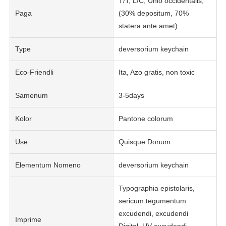
T/T, L/C, Unio occidentalis,
Paga
(30% depositum, 70%
statera ante amet)
Type
deversorium keychain
Eco-Friendli
Ita, Azo gratis, non toxic
Samenum
3-5days
Kolor
Pantone colorum
Use
Quisque Donum
Elementum Nomeno
deversorium keychain
Typographia epistolaris,
sericum tegumentum
excudendi, excudendi
Imprime
Digital, UV excudendi,