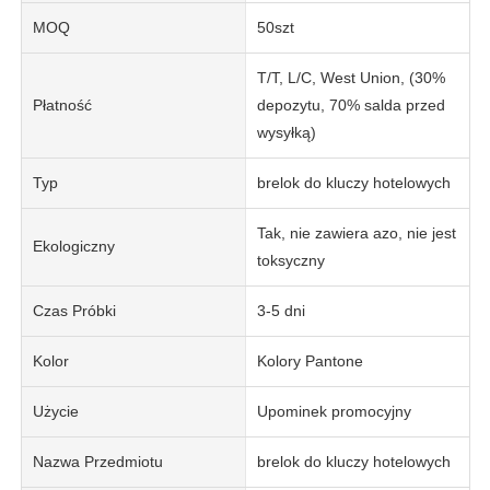
MOQ
50szt
T/T, L/C, West Union, (30%
Płatność
depozytu, 70% salda przed
wysyłką)
Typ
brelok do kluczy hotelowych
Tak, nie zawiera azo, nie jest
Ekologiczny
toksyczny
Czas Próbki
3-5 dni
Kolor
Kolory Pantone
Użycie
Upominek promocyjny
Nazwa Przedmiotu
brelok do kluczy hotelowych