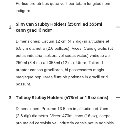
Perfice pro utribus quae velit per totam longitudinem
indigere.
Slim Can Stubby Holders (250ml ad 355ml
2
cann gracili) nds?
Dimensiones: Circum 12 cm (4.7 dig) in altitudine et
6.5 cm diametro (2.6 pollices). Vices: Cans gracilis (ut
potus industria, selzers vel sodas victus) vndique ab
250ml (8.4 oz) ad 355ml (12 oz). Utere: Tailored
propter cansas graciliores, hi possessores magis
magisque populares fiunt ob potiones in gracili oriri
possunt.
3
Tallboy Stubby Holders (473ml or 16 oz cans)
Dimensiones: Proxime 13.5 cm in altitudine et 7 cm
(2.8 dig) diametro. Vices: 473ml cans (16 oz), saepe
pro maiori cerevisia vel industria cansis potus adhibitis.