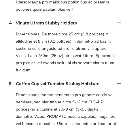
Utere: Magna pro maioribus potionibus ac praemiis
potiones quae paulum plus velit.
4
Vinum Utrem Stubby Holders
Dimensiones: De more circa 25 cm (9.8 pollices) in
altitudine et 8 cm (3.1 pollices) in diametro ad basin,
sectione collo angusto ad profile utrem vini aptare.
Vices: Latin 750ml (25 oz) utres vini. Utere: Specimen
pro picnics vel eventis velit ubi vis servare vinum tuum
frigidum.
5
Coffee Cup vel Tumbler Stubby Habitum
Dimensiones: Variae pendentes pro genere calicis vel
heminae, sed plerumque circa 9-12 cm (3.5-4.7
pollices) in altitudine et 7.5-9 cm (3-3.5 digitis)
diametro. Vices: PROMPTU pocula capulus, mugs iter,
vel heminas reusable. Utere: Isti tenentes ordinantur ut