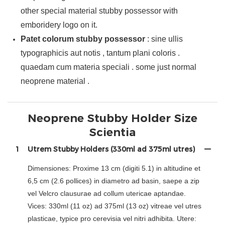
other special material stubby possessor with
emboridery logo on it.
Patet colorum stubby possessor
: sine ullis
typographicis aut notis , tantum plani coloris .
quaedam cum materia speciali . some just normal
neoprene material .
Neoprene Stubby Holder Size
Scientia
1
Utrem Stubby Holders (330ml ad 375ml utres)
Dimensiones: Proxime 13 cm (digiti 5.1) in altitudine et
6,5 cm (2.6 pollices) in diametro ad basin, saepe a zip
vel Velcro clausurae ad collum utericae aptandae.
Vices: 330ml (11 oz) ad 375ml (13 oz) vitreae vel utres
plasticae, typice pro cerevisia vel nitri adhibita. Utere: