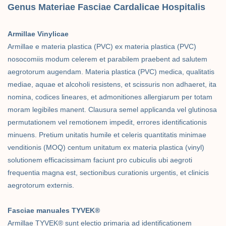
Genus Materiae Fasciae Cardalicae Hospitalis
Armillae Vinylicae
Armillae e materia plastica (PVC) ex materia plastica (PVC)
nosocomiis modum celerem et parabilem praebent ad salutem
aegrotorum augendam. Materia plastica (PVC) medica, qualitatis
mediae, aquae et alcoholi resistens, et scissuris non adhaeret, ita
nomina, codices lineares, et admonitiones allergiarum per totam
moram legibiles manent. Clausura semel applicanda vel glutinosa
permutationem vel remotionem impedit, errores identificationis
minuens. Pretium unitatis humile et celeris quantitatis minimae
venditionis (MOQ) centum unitatum ex materia plastica (vinyl)
solutionem efficacissimam faciunt pro cubiculis ubi aegroti
frequentia magna est, sectionibus curationis urgentis, et clinicis
aegrotorum externis.
Fasciae manuales TYVEK®
Armillae TYVEK® sunt electio primaria ad identificationem