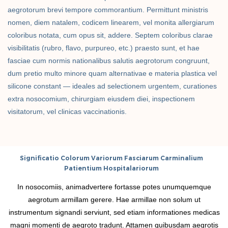
aegrotorum brevi tempore commorantium. Permittunt ministris
nomen, diem natalem, codicem linearem, vel monita allergiarum
coloribus notata, cum opus sit, addere. Septem coloribus clarae
visibilitatis (rubro, flavo, purpureo, etc.) praesto sunt, et hae
fasciae cum normis nationalibus salutis aegrotorum congruunt,
dum pretio multo minore quam alternativae e materia plastica vel
silicone constant — ideales ad selectionem urgentem, curationes
extra nosocomium, chirurgiam eiusdem diei, inspectionem
visitatorum, vel clinicas vaccinationis.
Significatio Colorum Variorum Fasciarum Carminalium
Patientium Hospitalariorum
In nosocomiis, animadvertere fortasse potes unumquemque
aegrotum armillam gerere. Hae armillae non solum ut
instrumentum signandi serviunt, sed etiam informationes medicas
magni momenti de aegroto tradunt. Attamen quibusdam aegrotis