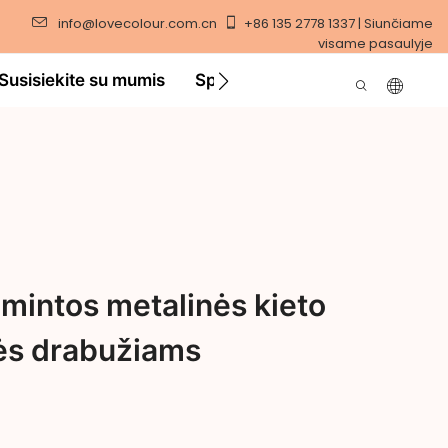
info@lovecolour.com.cn
+86 135 2778 1337 | Siunčiame
visame pasaulyje
Susisiekite su mumis
Sprendimas
Vaizdo įraša
intos metalinės kieto
ės drabužiams