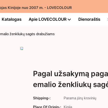
intojas Kinijoje nuo 2007 m. - LOVECOLOUR
Katalogas
Apie LOVECOLOUR
Dienoraštis
emalio ženkliukų sagės drabužiams
Pagal užsakymą pagam
emalio ženkliukų sag
Shipping-:
Parama jūrų krovinių
Place Of Origin-:
Kinija