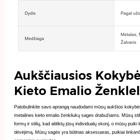
Dydis
Pagal už
Metalas, 
Medžiaga
Žalvaris
Aukščiausios Kokybė
Kieto Emalio Ženklel
Patobulinkite savo aprangą naudodami mūsų aukštos kokybės i
metalines kieto emalio ženkliukų sages drabužiams. Mūsų stil
formų ir stilių, kad atitiktų jūsų individualų skonį, o mūsų puiki 
dėvėjimą. Mūsų sagės yra būtinas aksesuaras, puikiai tinkanči