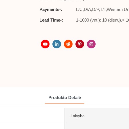
Payments-:
L/C,D/A,D/P,T/T,Western 
Lead Time-:
1-1000 (vnt.): 10 (dienų),> 
Produkto Detalė
Laivyba