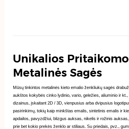
Unikalios Pritaikomo
Metalinės Sagės
Mūsų tinkintos metalinės kieto emalio ženkliukų sagės drabu
aukštos kokybės cinko lydinio, vario, geležies, aliuminio ir kt., t
dizainus, įskaitant 2D / 3D, vienpusius arba dvipusius logotipu
pasirinkimų, tokių kaip minkštas emalis, sintetinis emalis ir kie
apdailos, pavyzdžiui, blizgus auksas, nikelis ir rožinis auksas, 
prie bet kokio prekės ženklo ar stiliaus. Su priedais, pvz., gu