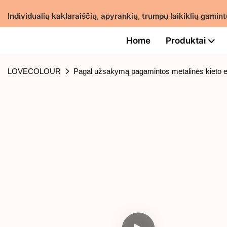
Individualių kaklaraiščių, apyrankių, trumpų laikiklių gam
Home
Produktai
LOVECOLOUR
Pagal užsakymą pagamintos metalinės kieto 