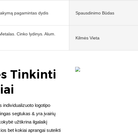
sakymą pagamintas dydis
Spausdinimo Būdas
Metalas. Cinko lydinys. Alum.
Kilmės Vieta
s Tinkinti
iai
ndividualizuoto logotipo
ingas segtukas & yra įvairių
kokybė užtikrina ilgalaikį
os bet kokiai aprangai suteikti