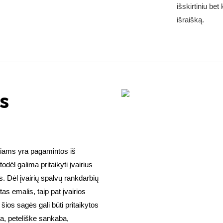
išskirtiniu be
išraišką.
s
žiams yra pagamintos iš
odėl galima pritaikyti įvairius
s. Dėl įvairių spalvų rankdarbių
tas emalis, taip pat įvairios
šios sagės gali būti pritaikytos
ma, peteliške sankaba,