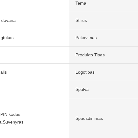
Tema
ė dovana
Stilius
egtukas
Pakavimas
Produkto Tipas
alis
Logotipas
Spalva
 PIN kodas.
Spausdinimas
a.Suvenyras