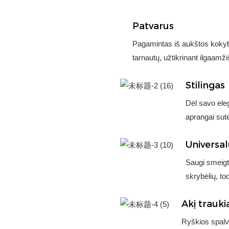
Patvarus
Pagamintas iš aukštos kokybė
tarnautų, užtikrinant ilgaam
Stilingas
Dėl savo eleg
aprangai sute
Universa
Saugi smeigtu
skrybėlių, to
Akį trauki
Ryškios spalvo