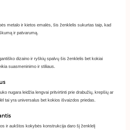
s metalo ir kietos emalės, šis ženklelis sukurtas taip, kad
žiškumą ir patvarumą.
antiško dizaino ir ryškių spalvų šis ženklelis bet kokiai
ikia suasmeninimo ir stiliaus.
lus
ko nugara leidžia lengvai pritvirtinti prie drabužių, krepšių ar
dėl tai yra universalus bet kokios išvaizdos priedas.
antis
s ir aukštos kokybės konstrukcija daro šį ženklelį