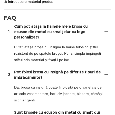
◎ Introducere material produs
FAQ
Cum pot atașa la hainele mele broșa cu
1
ecuson din metal cu smalț dur cu logo
personalizat?
Puteți atașa broșa cu insignă la haine folosind știftul
rezistent de pe spatele broșei. Pur și simplu împingeți
știftul prin material și fixați-l pe loc.
Pot folosi broșa cu insignă pe diferite tipuri de
2
îmbrăcăminte?
Da, broșa cu insignă poate fi folosită pe o varietate de
articole vestimentare, inclusiv jachete, blazere, cămăși
și chiar genți.
Sunt broșele cu ecuson din metal cu smalț dur