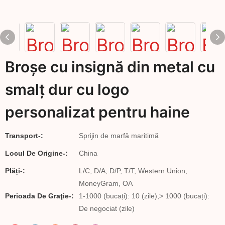
Broșe cu insignă din metal cu
smalț dur cu logo
personalizat pentru haine
Transport-:
Sprijin de marfă maritimă
Locul De Origine-:
China
Plăți-:
L/C, D/A, D/P, T/T, Western Union,
MoneyGram, OA
Perioada De Graţie-:
1-1000 (bucați): 10 (zile),> 1000 (bucați):
De negociat (zile)