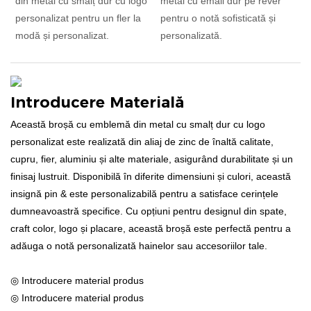
din metal cu smalț dur cu logo
metal cu email dur pe rever
personalizat pentru un fler la
pentru o notă sofisticată și
modă și personalizat.
personalizată.
Introducere Materială
Această broșă cu emblemă din metal cu smalț dur cu logo
personalizat este realizată din aliaj de zinc de înaltă calitate,
cupru, fier, aluminiu și alte materiale, asigurând durabilitate și un
finisaj lustruit. Disponibilă în diferite dimensiuni și culori, această
insignă pin & este personalizabilă pentru a satisface cerințele
dumneavoastră specifice. Cu opțiuni pentru designul din spate,
craft color, logo și placare, această broșă este perfectă pentru a
adăuga o notă personalizată hainelor sau accesoriilor tale.
◎ Introducere material produs
◎ Introducere material produs