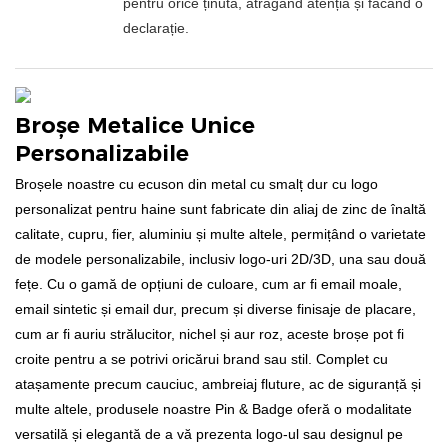
pentru orice ținută, atrăgând atenția și făcând o
declarație.
Broșe Metalice Unice
Personalizabile
Broșele noastre cu ecuson din metal cu smalț dur cu logo
personalizat pentru haine sunt fabricate din aliaj de zinc de înaltă
calitate, cupru, fier, aluminiu și multe altele, permițând o varietate
de modele personalizabile, inclusiv logo-uri 2D/3D, una sau două
fețe. Cu o gamă de opțiuni de culoare, cum ar fi email moale,
email sintetic și email dur, precum și diverse finisaje de placare,
cum ar fi auriu strălucitor, nichel și aur roz, aceste broșe pot fi
croite pentru a se potrivi oricărui brand sau stil. Complet cu
atașamente precum cauciuc, ambreiaj fluture, ac de siguranță și
multe altele, produsele noastre Pin & Badge oferă o modalitate
versatilă și elegantă de a vă prezenta logo-ul sau designul pe